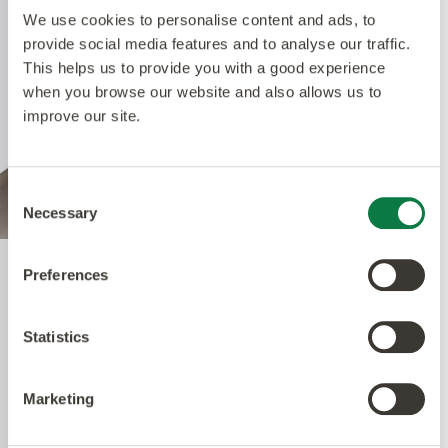
We use cookies to personalise content and ads, to
provide social media features and to analyse our traffic.
This helps us to provide you with a good experience
when you browse our website and also allows us to
improve our site.
Consent
Necessary
Selection
Preferences
Quantum Guard Elite
Antimicrobial
Statistics
Marketing
Un des bénéfices premiers de notre système à
performances multiples est le traitement