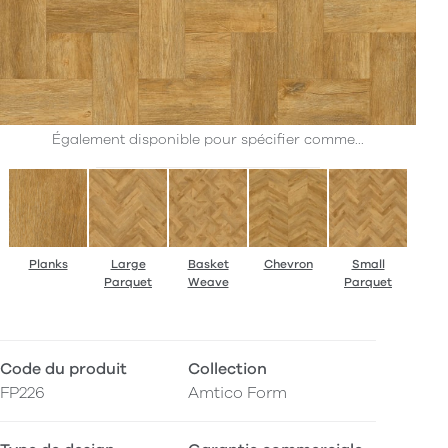
Également disponible pour spécifier comme...
Planks
Large
Basket
Chevron
Small
Parquet
Weave
Parquet
Code du produit
Collection
FP226
Amtico Form