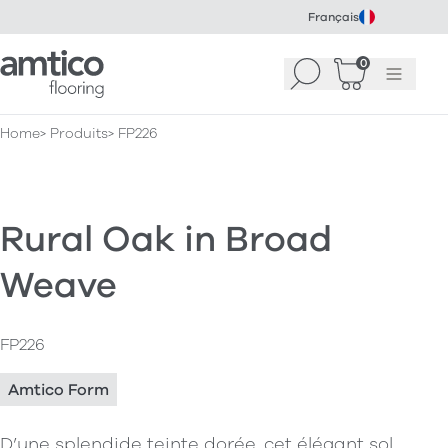
Français
Amtico Flooring
0
Recherche
Panier
(
Menu
0
)
Home
Produits
FP226
Rural Oak in Broad
Weave
FP226
Amtico Form
D’une splendide teinte dorée, cet élégant sol