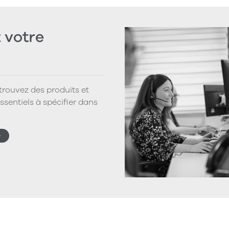
votre
 trouvez des produits et
ssentiels à spécifier dans
e