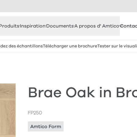
Produits
Inspiration
Documents
A propos d' Amtico
Contac
z des échantillons
Télécharger une brochure
Tester sur le visual
Brae Oak in B
FP250
Amtico Form