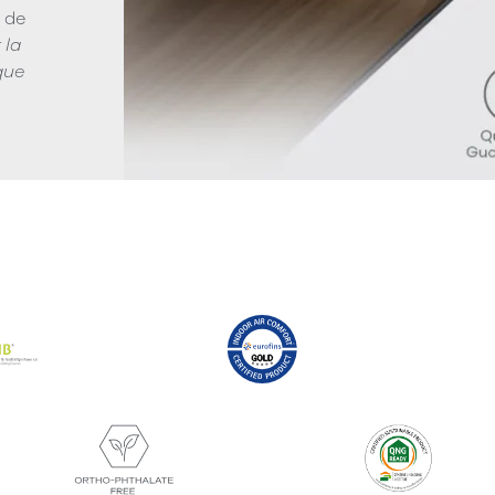
s de
 la
que