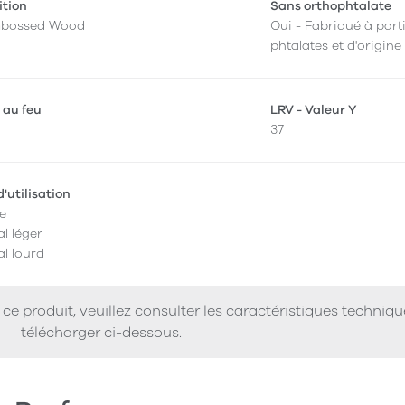
ition
Sans orthophtalate
mbossed Wood
Oui - Fabriqué à parti
phtalates et d'origine
 au feu
LRV - Valeur Y
37
'utilisation
e
l léger
l lourd
ce produit, veuillez consulter les caractéristiques techniq
télécharger ci-dessous.