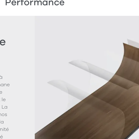
Performance
e
à
hane
e
 le
. La
 nos
la
nité
vé