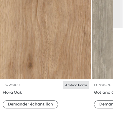
FS7W6100
FS7W8470
Amtico Form
Flora Oak
Gotland Oak
Demander échantillon
Demander échan