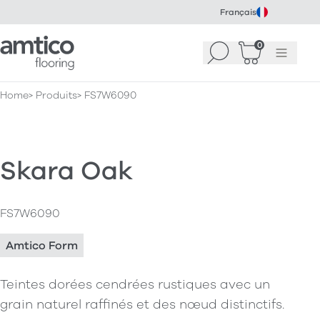
Français
Amtico Flooring
0
Recherche
Panier
(
Menu
0
)
Home
Produits
FS7W6090
Skara Oak
FS7W6090
Amtico Form
Teintes dorées cendrées rustiques avec un
grain naturel raffinés et des nœud distinctifs.