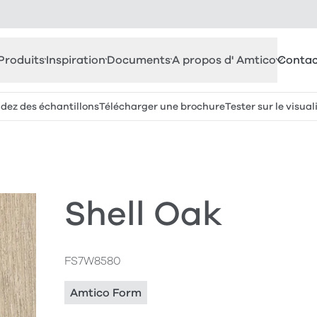
Produits
Inspiration
Documents
A propos d' Amtico
Contac
z des échantillons
Télécharger une brochure
Tester sur le visual
Shell Oak
FS7W8580
Amtico Form