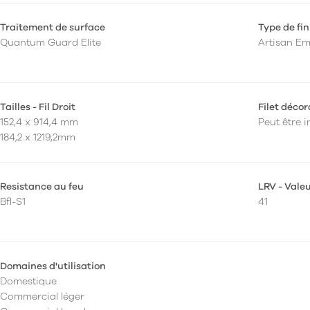
Traitement de surface
Type de fin
Quantum Guard Elite
Artisan E
Tailles - Fil Droit
Filet décor
152,4 x 914,4 mm
Peut être i
184,2 x 1219,2mm
Resistance au feu
LRV - Vale
Bfl-S1
41
Domaines d'utilisation
Domestique
Commercial léger