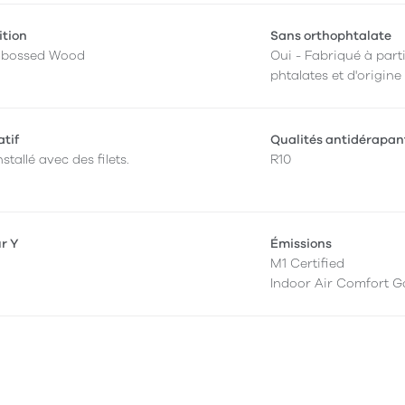
ition
Sans orthophtalate
mbossed Wood
Oui - Fabriqué à parti
phtalates et d'origine
atif
Qualités antidérapan
nstallé avec des filets.
R10
ur Y
Émissions
M1 Certified
Indoor Air Comfort G