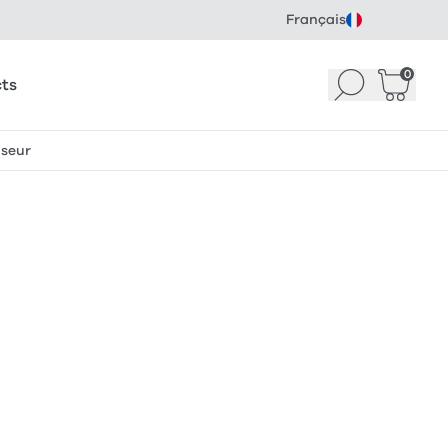
Français
0
Recherche
Panier
(
ts
iseur