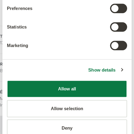
plastifiants sans ortho-
phtalates et d'origine
Preferences
biologique.
Statistics
Tailles - Fil Droit
Qualités antidérapantes
178,1 x 1244,6 mm
R10
Marketing
Resistance au feu
LRV - Valeur Y
Show details
Bfl-S1
40
Allow all
Émissions
Domaines d'utilisation
M1 Certified
Domestique
Indoor Air Comfort Gold
Commercial léger
Allow selection
Pour de plus amples informations
Deny
techniques sur ce produit, veuillez consulter