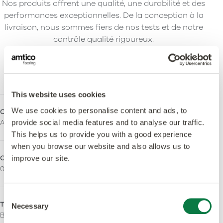
Nos produits offrent une qualité, une durabilité et des
performances exceptionnelles. De la conception à la
livraison, nous sommes fiers de nos tests et de notre
contrôle qualité rigoureux.
Spécification du produit
This website uses cookies
We use cookies to personalise content and ads, to
Collection
Épaisseur totale
Amtico Click Smart
6,0mm
provide social media features and to analyse our traffic.
This helps us to provide you with a good experience
when you browse our website and also allows us to
Couche d'usure
Traitement de surface
improve our site.
0,55mm
Urethane Coating
Consent
Type de finition
Sans orthophtalate
Necessary
Selection
Barnwood
Oui - Fabriqué à partir de