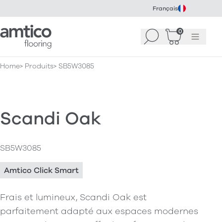
Français
Amtico Flooring
0
Recherche
Panier
(
Menu
0
)
Home
Produits
SB5W3085
Scandi Oak
SB5W3085
Amtico Click Smart
Frais et lumineux, Scandi Oak est
parfaitement adapté aux espaces modernes