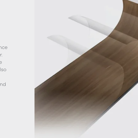
nce
.
e
lso
g
and