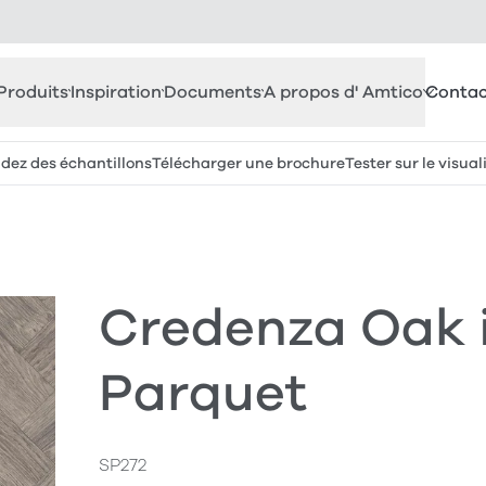
Produits
Inspiration
Documents
A propos d' Amtico
Contac
z des échantillons
Télécharger une brochure
Tester sur le visual
Credenza Oak 
Parquet
SP272