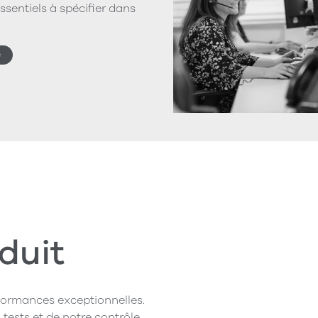
ssentiels à spécifier dans
e
duit
rformances exceptionnelles.
 tests et de notre contrôle