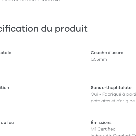
ification du produit
totale
Couche d'usure
0,55mm
ition
Sans orthophtalate
Oui - Fabriqué à parti
phtalates et d'origine
 au feu
Émissions
M1 Certified
Indoor Air Comfort G