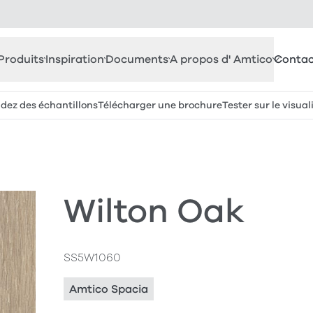
Produits
Inspiration
Documents
A propos d' Amtico
Contac
z des échantillons
Télécharger une brochure
Tester sur le visual
Wilton Oak
SS5W1060
Amtico Spacia