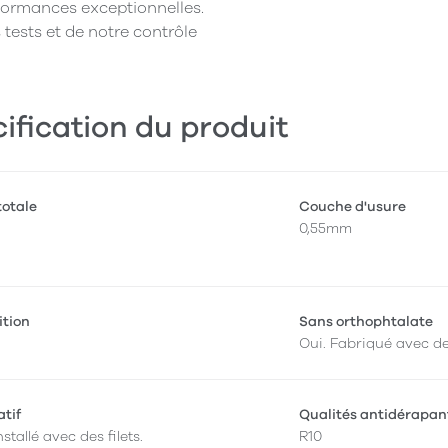
rformances exceptionnelles.
 tests et de notre contrôle
ification du produit
totale
Couche d'usure
0,55mm
ition
Sans orthophtalate
Oui. Fabriqué avec des
atif
Qualités antidérapan
nstallé avec des filets.
R10