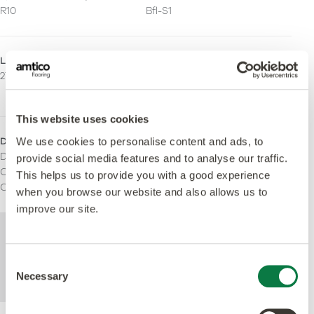
R10
Bfl-S1
LRV - Valeur Y
Émissions
27
M1 Certified
Indoor Air Comfort Gold
This website uses cookies
Domaines d'utilisation
We use cookies to personalise content and ads, to
Domestique
provide social media features and to analyse our traffic.
Commercial léger
This helps us to provide you with a good experience
Commercial lourd
when you browse our website and also allows us to
improve our site.
Pour de plus amples informations
techniques sur ce produit, veuillez consulter
Consent
les caractéristiques techniques, que vous
Necessary
Selection
pouvez télécharger ci-dessous.