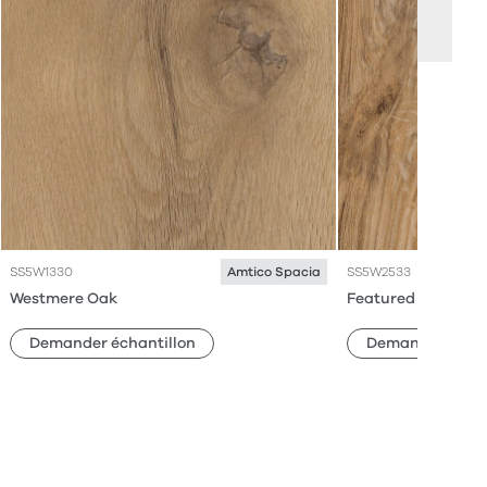
SS5W1330
SS5W2533
Amtico Spacia
Westmere Oak
Featured Oak
Demander échantillon
Demander échan