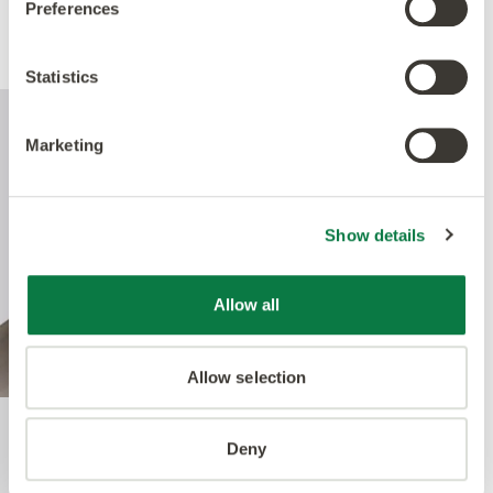
Preferences
Performance
Statistics
Marketing
Show details
Allow all
Allow selection
Deny
Quantum Guard