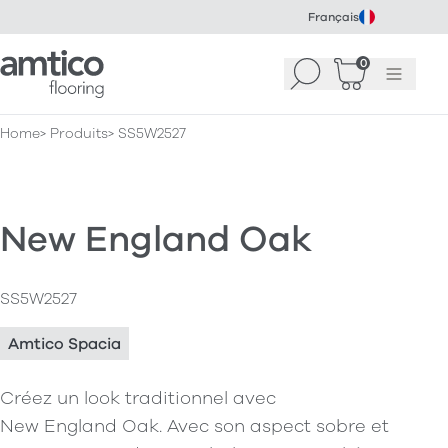
Français
Amtico Flooring
0
Recherche
Panier
(
Menu
0
)
Home
Produits
SS5W2527
New England Oak
SS5W2527
Amtico Spacia
Créez un look traditionnel avec
New England Oak. Avec son aspect sobre et