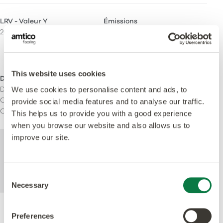
LRV - Valeur Y
Émissions
20
M1 Certified
Indoor Air Comfort Gold
This website uses cookies
Domaines d'utilisation
Domestique
We use cookies to personalise content and ads, to
Commercial léger
provide social media features and to analyse our traffic.
Commercial lourd
This helps us to provide you with a good experience
when you browse our website and also allows us to
improve our site.
Pour de plus amples informations
techniques sur ce produit, veuillez consulter
les caractéristiques techniques, que vous
Consent
pouvez télécharger ci-dessous.
Necessary
Selection
Preferences
Performance