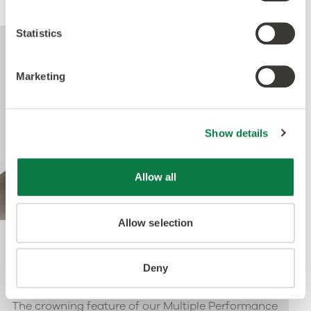
Statistics
Marketing
Show details
Allow all
Allow selection
Quantum Guard
Deny
The crowning feature of our Multiple Performance