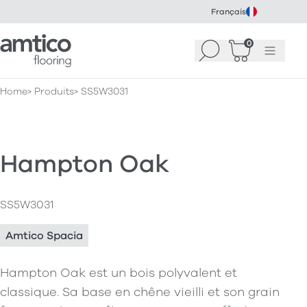
Français
Amtico Flooring
0
Recherche
Panier
(
Menu
0
)
Home
Produits
SS5W3031
Hampton Oak
SS5W3031
Amtico Spacia
Hampton Oak est un bois polyvalent et
classique. Sa base en chêne vieilli et son grain