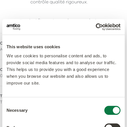
contrôle qualité rigoureux.
Spécification du produit
Collection
Épaisseur totale
This website uses cookies
Amtico Access
5,0mm
We use cookies to personalise content and ads, to
provide social media features and to analyse our traffic.
Couche d'usure
Traitement de surface
This helps us to provide you with a good experience
0,55mm
Urethane Coating
when you browse our website and also allows us to
improve our site.
Type de finition
Sans orthophtalate
Tick
Oui - Fabriqué à partir de
Consent
plastifiants sans ortho-
Necessary
Selection
phtalates et d'origine
biologique.