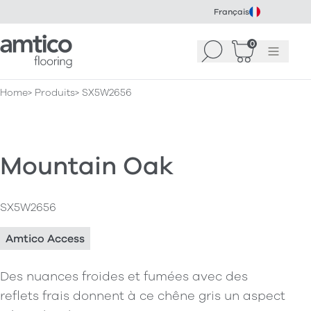
Français
Amtico Flooring
0
Recherche
Panier
(
Menu
0
)
Home
Produits
SX5W2656
Mountain Oak
SX5W2656
Amtico Access
Des nuances froides et fumées avec des
reflets frais donnent à ce chêne gris un aspect