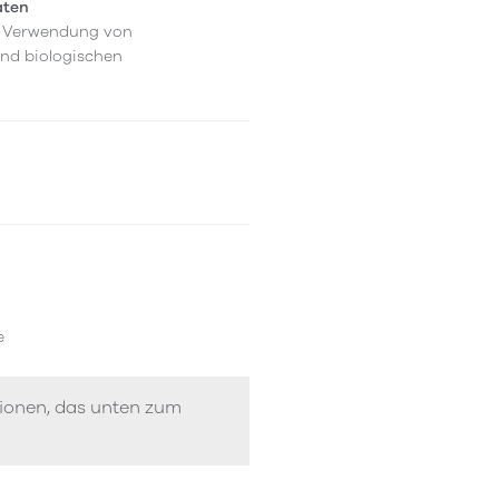
aten
er Verwendung von
und biologischen
e
tionen, das unten zum