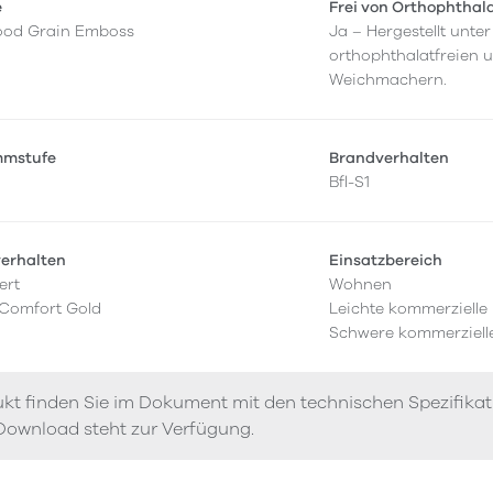
e
Frei von Orthophthal
ood Grain Emboss
Ja – Hergestellt unt
orthophthalatfreien 
Weichmachern.
mmstufe
Brandverhalten
Bfl-S1
verhalten
Einsatzbereich
ert
Wohnen
 Comfort Gold
Leichte kommerzielle
Schwere kommerziell
kt finden Sie im Dokument mit den technischen Spezifika
Download steht zur Verfügung.