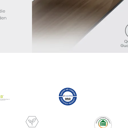
die
den