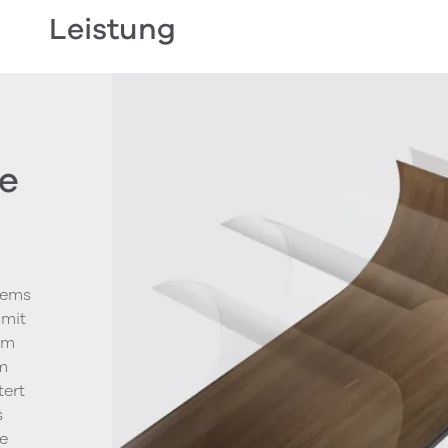
Leistung
e
tems
 mit
um
m
tert
s
le