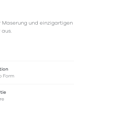
er Maserung und einzigartigen
 aus.
tion
o Form
tie
re