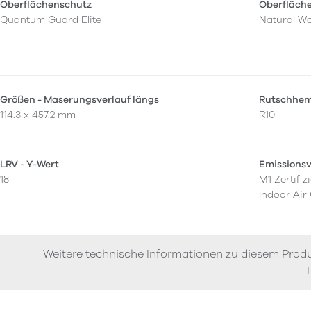
Oberflächenschutz
Oberfläch
Quantum Guard Elite
Natural W
Größen - Maserungsverlauf längs
Rutschhe
114.3 x 457.2 mm
R10
LRV - Y-Wert
Emissions
18
M1 Zertifizi
Indoor Air
Weitere technische Informationen zu diesem Produ