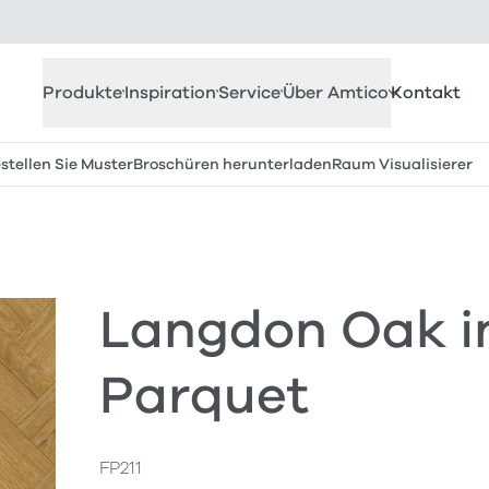
Produkte
Inspiration
Service
Über Amtico
Kontakt
stellen Sie Muster
Broschüren herunterladen
Raum Visualisierer
Langdon Oak i
Parquet
FP211