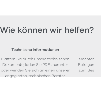
Wie können wir helfen?
Technische Informationen
Beste
Blättern Sie durch unsere technischen
Möchten Sie P
Dokumente, laden Sie PDFs herunter
Befolgen Sie u
oder wenden Sie sich an einen unserer
zum Bestellen
engagierten, technischen Berater.