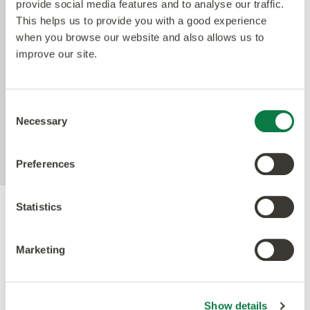
provide social media features and to analyse our traffic.
Technologie. Amticos Quantum Guard ist das
This helps us to provide you with a good experience
haltbarste Polyurethan auf dem Markt. Die
when you browse our website and also allows us to
niedrigglänzende Oberfläche erleichtert die
improve our site.
Reinigung unserer Böden und macht das Polieren
überflüssig. Die aktive antimikrobielle Technologie
bietet Sicherheit zwischen den Reinigungszyklen
Consent
und reduziert nachweislich die vorhandenen
Necessary
Selection
Bakterien innerhalb von 24 Stunden um mehr als
99%.
Preferences
Statistics
Gütesiegel
Marketing
Show details