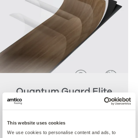
Quantum Guard Elite
Antimicrobial
Die Krönung unseres Multiple Performance
This website uses cookies
Systems ist unsere Quantum Guard
We use cookies to personalise content and ads, to
Polyurethanschicht mit antimikrobieller