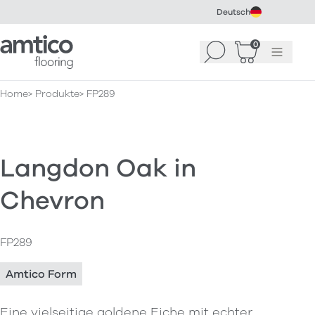
Deutsch
Amtico Flooring
0
Suchen
Warenkorb
Menü
(
0
)
Home
Produkte
FP289
Langdon Oak in
Chevron
FP289
Amtico Form
Eine vielseitige goldene Eiche mit echter