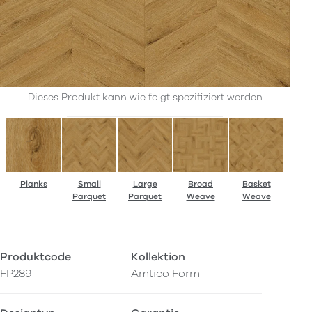
Dieses Produkt kann wie folgt spezifiziert werden
Planks
Small
Large
Broad
Basket
Parquet
Parquet
Weave
Weave
Produktcode
Kollektion
FP289
Amtico Form