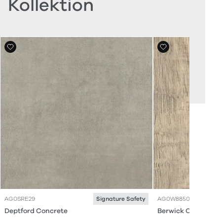
Kollektion
AG0SRE29
AG0W8850
Signature Safety
Deptford Concrete
Berwick Oak