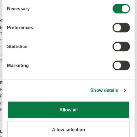
Consent
Necessary
Selection
Größen - Maserungsverlauf
Akzentstreifen
längs
Kann mit Akzentstreifen
Preferences
76,2 x 914,4 mm
verlegt werden.
114.3 x 914.4 mm
Statistics
152,4 x 914,4 mm
184.2 x 1219.2 mm
228,6 x 1219,2mm
Marketing
Rutschhemmstufe
Brandverhalten
R10. Optimierte
Bfl-S1
Show details
Rutschhemmung über die
gesamte
Produktlebensdauer.
Allow all
Allow selection
LRV - Y-Wert
Einsatzbereich