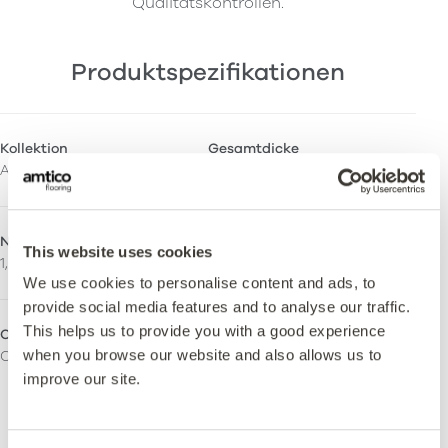
Qualitätskontrollen.
Produktspezifikationen
Kollektion
Gesamtdicke
Amtico Signature Safety
2,5mm
Nutzschichtstärke
Oberflächenschutz
This website uses cookies
1,0mm
Quantum Guard Elite
We use cookies to personalise content and ads, to
provide social media features and to analyse our traffic.
This helps us to provide you with a good experience
Oberfläche
Frei von Orthophthalaten
when you browse our website and also allows us to
Ceramic
Ja – Hergestellt unter
Verwendung von
improve our site.
orthophthalatfreien und
biologischen
Weichmachern.