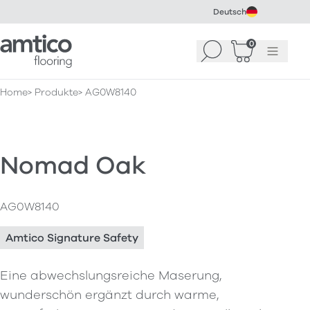
Deutsch
Amtico Flooring
0
Suchen
Warenkorb
Menü
(
0
)
Home
Produkte
AG0W8140
Nomad Oak
AG0W8140
Amtico Signature Safety
Eine abwechslungsreiche Maserung,
wunderschön ergänzt durch warme,