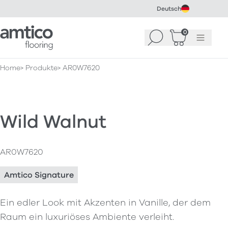
Deutsch
Amtico Flooring
0
Suchen
Warenkorb
Menü
(
0
)
Home
Produkte
AR0W7620
Wild Walnut
AR0W7620
Amtico Signature
Ein edler Look mit Akzenten in Vanille, der dem
Raum ein luxuriöses Ambiente verleiht.