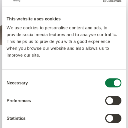
This website uses cookies
We use cookies to personalise content and ads, to
provide social media features and to analyse our traffic.
This helps us to provide you with a good experience
when you browse our website and also allows us to
improve our site.
Quantum Guard Elite
Consent
Das krönende Merkmal unseres Multiple
Necessary
Selection
Performance Systems ist unsere Polyurethan-
Schicht aus Quantum Guard Elite. Quantum
Guard Elite ist das strapazierfähigste Polyurethan
Preferences
auf dem Markt – das Material macht Polituren
überflüssig, erhöht die Langlebigkeit, vereinfacht
Statistics
die Reinigung und verbessert das dauerhafte