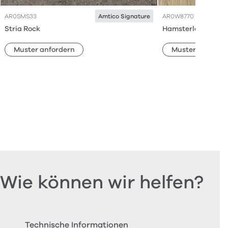
AR0SMS33
AR0W8770
Amtico Signature
Stria Rock
Hamsterley Oak
Muster anfordern
Muster anforde
Wie können wir helfen?
Technische Informationen
Beste