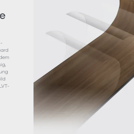
e
-
uard
 dem
ig,
gung
ild
LVT-