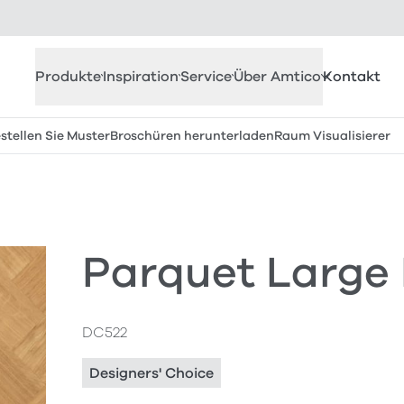
Produkte
Inspiration
Service
Über Amtico
Kontakt
stellen Sie Muster
Broschüren herunterladen
Raum Visualisierer
Parquet Large
DC522
Designers' Choice