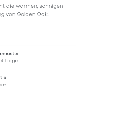
cht die warmen, sonnigen
ng von Golden Oak.
gemuster
et Large
tie
hre