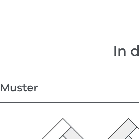
In 
Muster