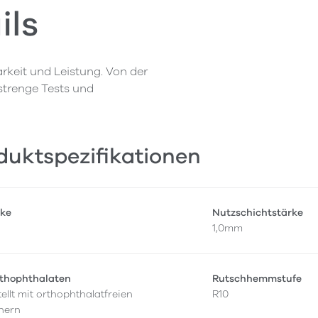
ils
rkeit und Leistung. Von der
 strenge Tests und
duktspezifikationen
ke
Nutzschichtstärke
1,0mm
rthophthalaten
Rutschhemmstufe
ellt mit orthophthalatfreien
R10
hern