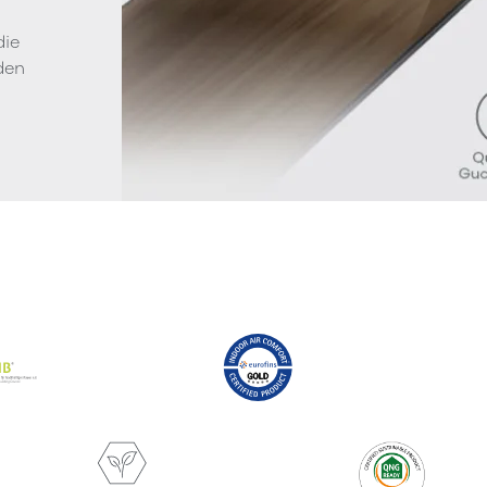
die
den