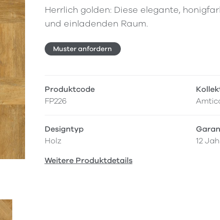
Herrlich golden: Diese elegante, honigf
und einladenden Raum.
Muster anfordern
Produktcode
Kollek
FP226
Amtic
Designtyp
Garan
Holz
12 Jah
Weitere Produktdetails