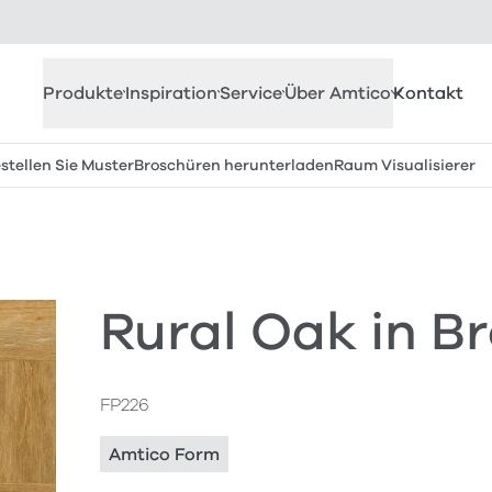
Produkte
Inspiration
Service
Über Amtico
Kontakt
stellen Sie Muster
Broschüren herunterladen
Raum Visualisierer
Rural Oak in 
FP226
Amtico Form