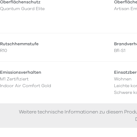
Oberflächenschutz
Oberfläch
Quantum Guard Elite
Artisan E
Rutschhemmstufe
Brandverh
R10
Bfl-S1
Emissionsverhalten
Einsatzber
M1 Zertifiziert
Wohnen
Indoor Air Comfort Gold
Leichte ko
Schwere k
Weitere technische Informationen zu diesem Produ