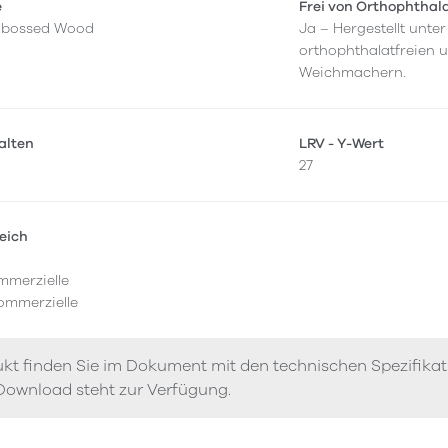
e
Frei von Orthophthal
mbossed Wood
Ja – Hergestellt unt
orthophthalatfreien 
Weichmachern.
alten
LRV - Y-Wert
27
eich
mmerzielle
ommerzielle
kt finden Sie im Dokument mit den technischen Spezifika
Download steht zur Verfügung.