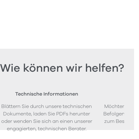
Wie können wir helfen?
Technische Informationen
Beste
Blättern Sie durch unsere technischen
Möchten Sie P
Dokumente, laden Sie PDFs herunter
Befolgen Sie u
oder wenden Sie sich an einen unserer
zum Bestellen
engagierten, technischen Berater.