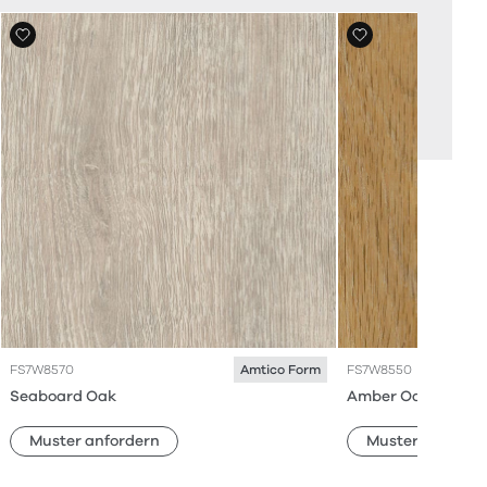
FS7W8570
FS7W8550
Amtico Form
Seaboard Oak
Amber Oak
Muster anfordern
Muster anforde