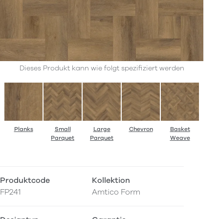
Dieses Produkt kann wie folgt spezifiziert werden
Planks
Small
Large
Chevron
Basket
Parquet
Parquet
Weave
Produktcode
Kollektion
FP241
Amtico Form