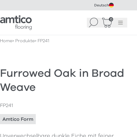
Deutsch
Amtico Flooring
0
Suchen
Warenkorb
Menü
(
0
)
Home
Produkte
FP241
Furrowed Oak in Broad
Weave
FP241
Amtico Form
Unverwechselbare dunkle Eiche mit feiner