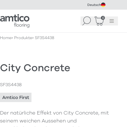
Deutsch
Amtico Flooring
0
Suchen
Warenkorb
Menü
(
0
)
Home
Produkte
SF3S4438
City Concrete
SF3S4438
Amtico First
Der natürliche Effekt von City Concrete, mit
seinem weichen Aussehen und