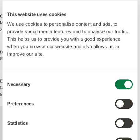
This website uses cookies
Größen - Maserungsverlauf
Rutschhemmstufe
längs
R10
We use cookies to personalise content and ads, to
304.8 x 609.6 mm
provide social media features and to analyse our traffic.
This helps us to provide you with a good experience
when you browse our website and also allows us to
Brandverhalten
LRV - Y-Wert
improve our site.
Bfl-S1
40
Consent
Emissionsverhalten
Einsatzbereich
Necessary
Selection
M1 Zertifiziert
Leichte kommerzielle
Indoor Air Comfort Gold
Wohnen
Preferences
Weitere technische Informationen zu
diesem Produkt finden Sie im Dokument
Statistics
mit den technischen Spezifikationen, das
unten zum Download steht zur Verfügung.