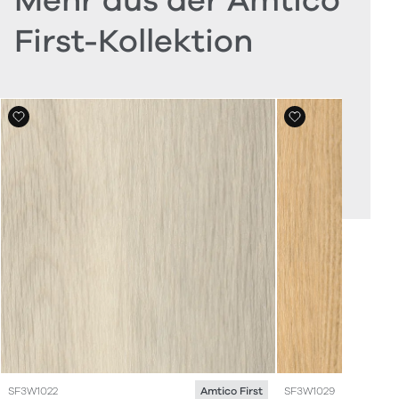
Mehr aus der Amtico
First-Kollektion
SF3W1022
SF3W1029
Amtico First