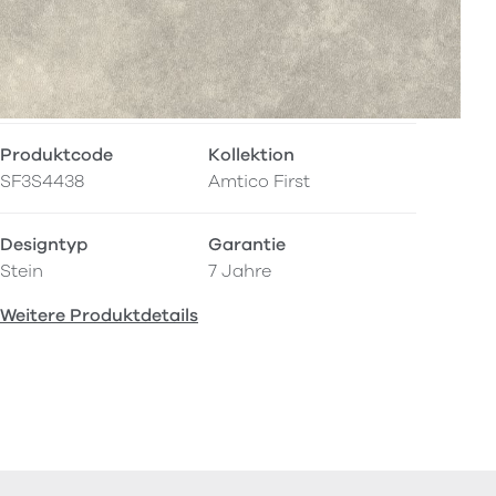
Produktcode
Kollektion
SF3S4438
Amtico First
Designtyp
Garantie
Stein
7 Jahre
Weitere Produktdetails