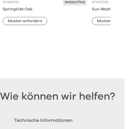
SF3W1025
SF3W1026
Amtico First
Springtide Oak
Sun Washed Oak
Muster anfordern
Muster anforde
Wie können wir helfen?
Technische Informationen
Beste