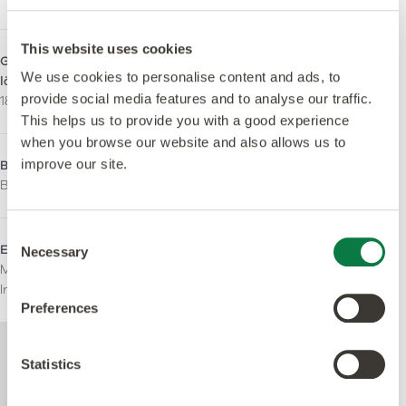
This website uses cookies
Größen - Maserungsverlauf
Rutschhemmstufe
We use cookies to personalise content and ads, to
längs
R10
provide social media features and to analyse our traffic.
184,2 x 1219,2mm
This helps us to provide you with a good experience
when you browse our website and also allows us to
improve our site.
Brandverhalten
LRV - Y-Wert
Bfl-S1
19
Consent
Emissionsverhalten
Einsatzbereich
Necessary
Selection
M1 Zertifiziert
Leichte kommerzielle
Indoor Air Comfort Gold
Preferences
Weitere technische Informationen zu
Statistics
diesem Produkt finden Sie im Dokument
mit den technischen Spezifikationen, das