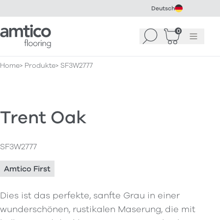
Deutsch
Amtico Flooring
0
Suchen
Warenkorb
Menü
(
0
)
Home
Produkte
SF3W2777
Trent Oak
SF3W2777
Amtico First
Dies ist das perfekte, sanfte Grau in einer
wunderschönen, rustikalen Maserung, die mit