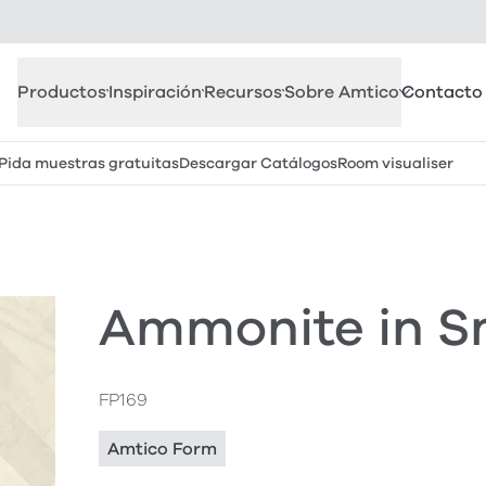
Productos
Inspiración
Recursos
Sobre Amtico
Contacto
Pida muestras gratuitas
Descargar Catálogos
Room visualiser
Ammonite in S
FP169
Amtico Form