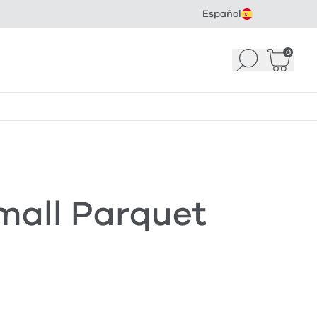
Español
0
Buscar
Cesta
(
mall Parquet