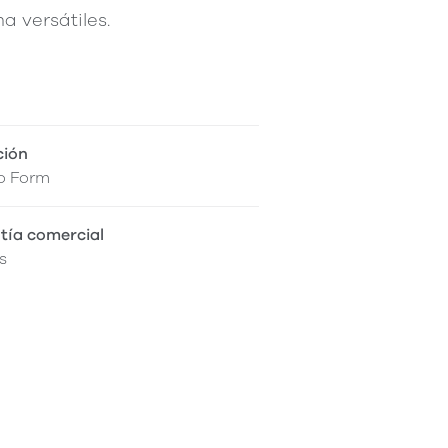
a versátiles.
ción
o Form
tía comercial
s