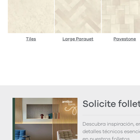
Tiles
Large Parquet
Pavestone
Solicite folle
Descubra inspiración, 
detalles técnicos esenc
en nuestros folletos.