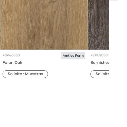
FS7W6060
FS7W9080
Amtico Form
Falun Oak
Burnished Timber
Solicitar Muestras
Solicitar Muestr