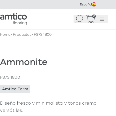
Español
Amtico Flooring
0
Buscar
Cesta
(
0
Menú
)
Home
Productos
FS7S4800
Ammonite
FS7S4800
Amtico Form
Diseño fresco y minimalista y tonos crema
versátiles.