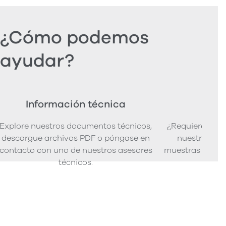
¿Cómo podemos
ayudar?
Información técnica
Ped
Explore nuestros documentos técnicos,
¿Requiere mues
descargue archivos PDF o póngase en
nuestra senci
contacto con uno de nuestros asesores
muestras de pro
técnicos.