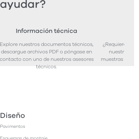
ayudar?
Información técnica
Ped
Explore nuestros documentos técnicos,
¿Requiere mues
descargue archivos PDF o póngase en
nuestra senci
contacto con uno de nuestros asesores
muestras de pro
técnicos.
Diseño
Pavimentos
Esquemas de montaje