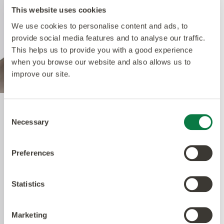
This website uses cookies
We use cookies to personalise content and ads, to
provide social media features and to analyse our traffic.
This helps us to provide you with a good experience
when you browse our website and also allows us to
improve our site.
Consent
Quantum Guard Elite
Necessary
Selection
Antimicrobial
Preferences
The crowning feature of our Multiple Performance
Statistics
System is our Quantum Guard urethane layer
with Antimicrobial technology. Amtico’s Quantum
Guard is the most durable urethane on the
Marketing
market. The low-gloss finish makes our floors