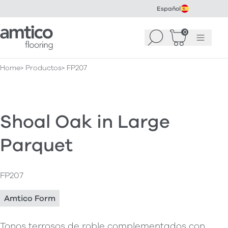
Español
Amtico Flooring
0
Buscar
Cesta
(
0
Menú
)
Home
Productos
FP207
Shoal Oak in Large
Parquet
FP207
Amtico Form
Tonos terrosos de roble complementados con