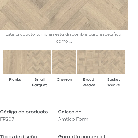
Este producto también está disponible para especificar
como ...
Planks
Small
Chevron
Broad
Basket
Parquet
Weave
Weave
Código de producto
Colección
FP207
Amtico Form
Tipos de diseño
Garantía comercial