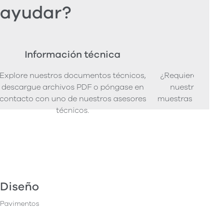
ayudar?
Información técnica
Ped
Explore nuestros documentos técnicos,
¿Requiere mues
descargue archivos PDF o póngase en
nuestra senci
contacto con uno de nuestros asesores
muestras de pro
técnicos.
Diseño
Pavimentos