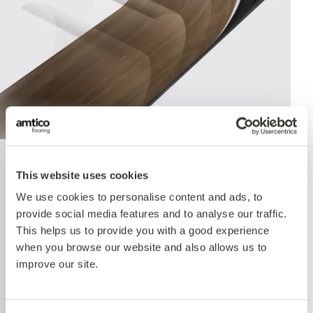
Quantum Guard Elite
This website uses cookies
We use cookies to personalise content and ads, to
Antimicrobial
provide social media features and to analyse our traffic.
This helps us to provide you with a good experience
when you browse our website and also allows us to
The crowning feature of our Multiple Performance
improve our site.
System is our Quantum Guard urethane layer
with Antimicrobial technology. Amtico’s Quantum
Guard is the most durable urethane on the