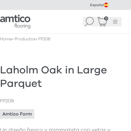
Español
Amtico Flooring
0
Buscar
Cesta
(
0
Menú
)
Home
Productos
FP208
Laholm Oak in Large
Parquet
FP208
Amtico Form
Un diseño fresco y minimalista con vetas y