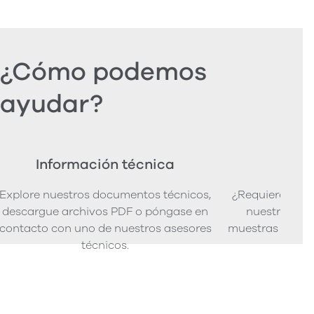
¿Cómo podemos
ayudar?
Información técnica
Ped
Explore nuestros documentos técnicos,
¿Requiere mues
descargue archivos PDF o póngase en
nuestra senci
contacto con uno de nuestros asesores
muestras de pro
técnicos.