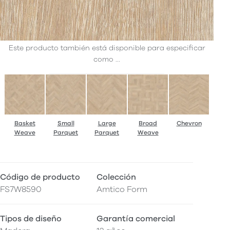
Este producto también está disponible para especificar
como ...
Basket
Small
Large
Broad
Chevron
Weave
Parquet
Parquet
Weave
Código de producto
Colección
FS7W8590
Amtico Form
Tipos de diseño
Garantía comercial