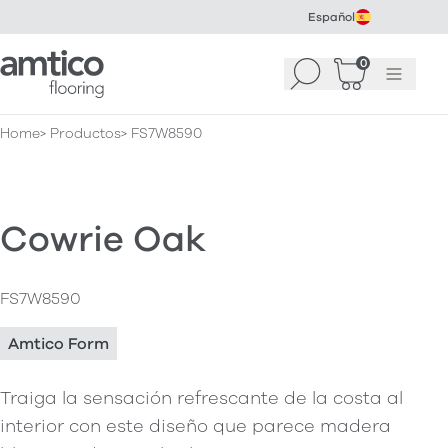
Español
Amtico Flooring
0
Buscar
Cesta
(
0
Menú
)
Home
Productos
FS7W8590
Cowrie Oak
FS7W8590
Amtico Form
Traiga la sensación refrescante de la costa al
interior con este diseño que parece madera