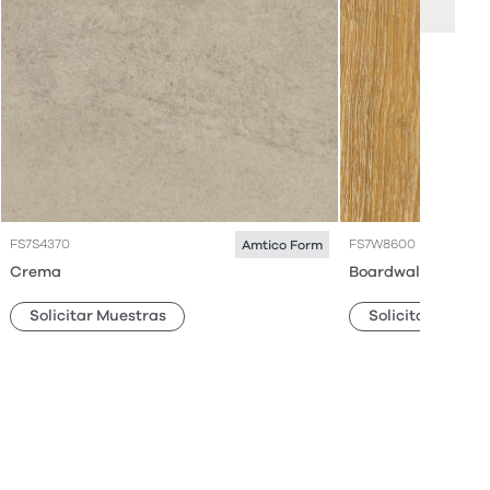
FS7S4370
FS7W8600
Amtico Form
Crema
Boardwalk Oak
Solicitar Muestras
Solicitar Muestr