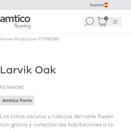
Español
Amtico Flooring
0
Buscar
Cesta
(
0
Menú
)
Home
Productos
FS7W6080
Larvik Oak
FS7W6080
Amtico Form
Los tonos oscuros y rústicos del roble fluyen
con gracia y conectan las habitaciones a la