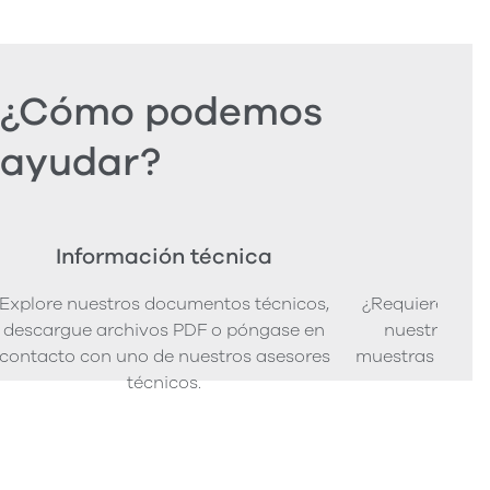
¿Cómo podemos
ayudar?
Información técnica
Ped
Explore nuestros documentos técnicos,
¿Requiere mues
descargue archivos PDF o póngase en
nuestra senci
contacto con uno de nuestros asesores
muestras de pro
técnicos.