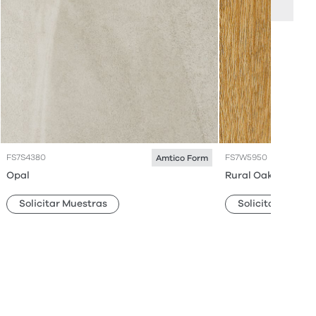
FS7S4380
FS7W5950
Amtico Form
Opal
Rural Oak
Solicitar Muestras
Solicitar Muestr