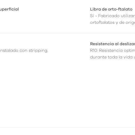
perficial
Libra de orto-ftalato
Sí - Fabricado utiliza
ortoftalatos y de orig
Resistencia al desliz
instalado con stripping.
R10: Resistencia opti
durante toda la vida ú