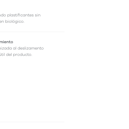
ndo plastificantes sin
en biológico.
amiento
mizada al deslizamento
til del producto.