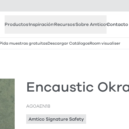
Productos
Inspiración
Recursos
Sobre Amtico
Contacto
Pida muestras gratuitas
Descargar Catálogos
Room visualiser
Encaustic Okr
AG0AEN18
Amtico Signature Safety