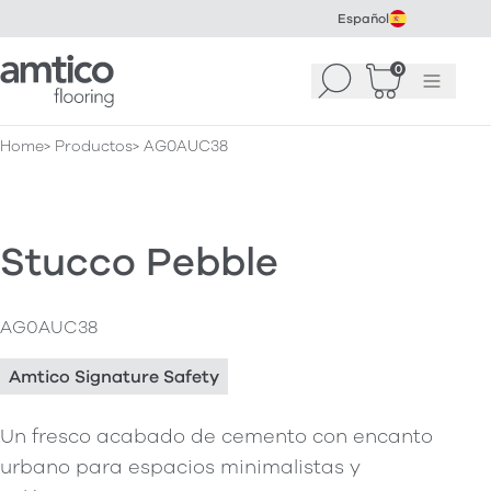
Español
Amtico Flooring
0
Buscar
Cesta
(
0
Menú
)
Home
Productos
AG0AUC38
Stucco Pebble
AG0AUC38
Amtico Signature Safety
Un fresco acabado de cemento con encanto
urbano para espacios minimalistas y