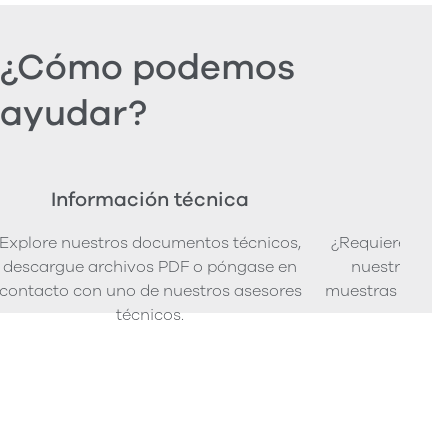
¿Cómo podemos
ayudar?
Información técnica
Ped
Explore nuestros documentos técnicos,
¿Requiere mues
descargue archivos PDF o póngase en
nuestra senci
contacto con uno de nuestros asesores
muestras de pro
técnicos.