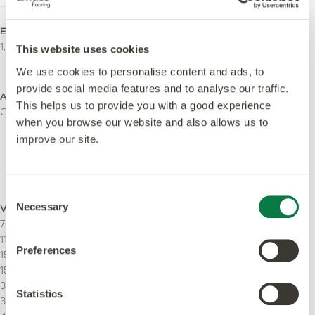
Espesor de la capa de uso
Acabado de la superficie
1,0mm
Quantum Guard Elite
This website uses cookies
We use cookies to personalise content and ads, to
provide social media features and to analyse our traffic.
Acabado superficial
Libra de orto-ftalato
This helps us to provide you with a good experience
Ceramic
Sí - Fabricado utilizando
when you browse our website and also allows us to
plastificantes sin
improve our site.
ortoftalatos y de origen
biológico.
Consent
Necessary
Veta continua
Tiras
Selection
76,2 x 914,4 mm
Puede ser instalado con
114.3 x 914.4 mm
stripping.
Preferences
152.4 x 914.4 mm
152.4 x 457.2 mm
304.8 x 304.8 mm
Statistics
304.8 x 457.2 mm