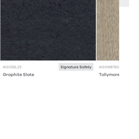
AG0SSL23
AG0W8760
Signature Safety
Graphite Slate
Tollymore Oak