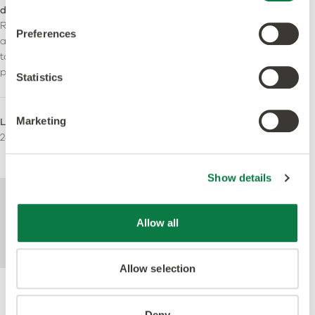
deslizamiento
Bfl-S1
R10: Resistencia optimizada
Preferences
al deslizamento durante
toda la vida útil del
producto.
Statistics
Marketing
LRV - Valor Y
Áreas de uso
24
Comercial ligero
Pesado Comercial
Show details
Para más información técnica acerca de
este producto, consulte el documento de
Allow all
especificaciones técnicas disponible para
su descarga al pie de la página.
Allow selection
Deny