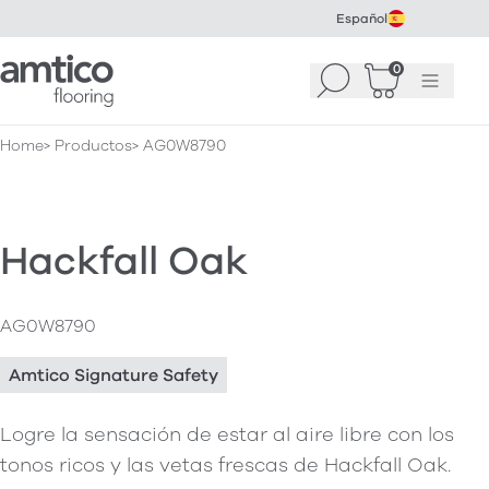
Español
Amtico Flooring
0
Buscar
Cesta
(
0
Menú
)
Home
Productos
AG0W8790
Hackfall Oak
AG0W8790
Amtico Signature Safety
Logre la sensación de estar al aire libre con los
tonos ricos y las vetas frescas de Hackfall Oak.