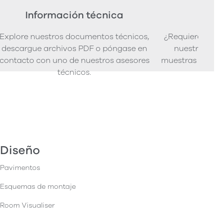
Información técnica
Ped
Explore nuestros documentos técnicos,
¿Requiere mues
descargue archivos PDF o póngase en
nuestra senci
contacto con uno de nuestros asesores
muestras de pro
técnicos.
Diseño
Pavimentos
Esquemas de montaje
Room Visualiser