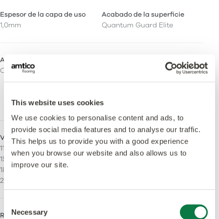
Espesor de la capa de uso
Acabado de la superficie
1,0mm
Quantum Guard Elite
Acabado superficial
Libra de orto-ftalato
Ceramic
Sí - Fabricado utilizando
plastificantes sin
ortoftalatos y de origen
This website uses cookies
biológico.
We use cookies to personalise content and ads, to
provide social media features and to analyse our traffic.
Veta continua
Tiras
This helps us to provide you with a good experience
114.3 x 914.4 mm
Puede ser instalado con
when you browse our website and also allows us to
152.4 x 914.4 mm
stripping.
improve our site.
184.2 x 1219.2 mm
228,6 x 1219,2mm
Consent
Necessary
Selection
Resistencia al
Reacción fuego