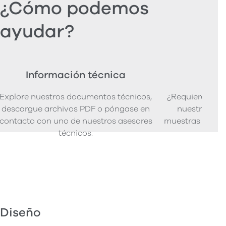
¿Cómo podemos
ayudar?
Información técnica
Ped
Explore nuestros documentos técnicos,
¿Requiere mues
descargue archivos PDF o póngase en
nuestra senci
contacto con uno de nuestros asesores
muestras de pro
técnicos.
Diseño