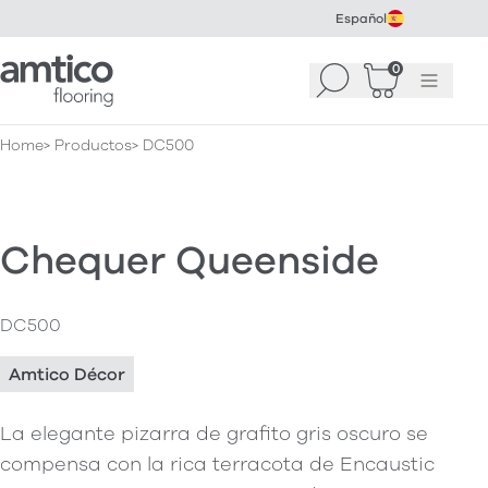
Español
Amtico Flooring
0
Buscar
Cesta
(
0
Menú
)
Home
Productos
DC500
Chequer Queenside
DC500
Amtico Décor
La elegante pizarra de grafito gris oscuro se
compensa con la rica terracota de Encaustic