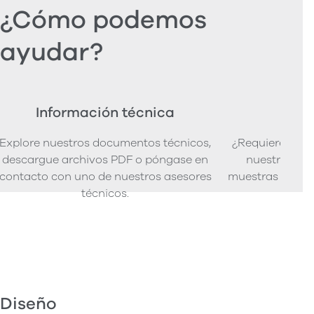
¿Cómo podemos
ayudar?
Información técnica
Ped
Explore nuestros documentos técnicos,
¿Requiere mues
descargue archivos PDF o póngase en
nuestra senci
contacto con uno de nuestros asesores
muestras de pro
técnicos.
Diseño