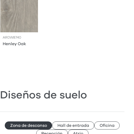
AR0W8740
Henley Oak
Diseños de suelo
Zona de descanso
Hall de entrada
Oficina
Recepción
Atrio