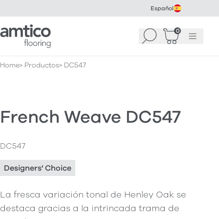
Español
Amtico Flooring
0
Buscar
Cesta
(
0
Menú
)
Home
Productos
DC547
French Weave DC547
DC547
Designers' Choice
La fresca variación tonal de Henley Oak se
destaca gracias a la intrincada trama de