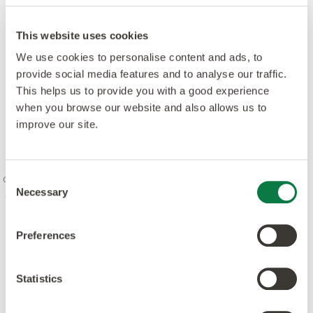
This website uses cookies
We use cookies to personalise content and ads, to
provide social media features and to analyse our traffic.
This helps us to provide you with a good experience
when you browse our website and also allows us to
improve our site.
Nuestro espíritu es combinar la creatividad y la
innovación con los más altos niveles de calidad:
diseño, fabricación, producto y servicio. Estamos
comprometidos con los estándares líderes y estamos
Consent
Necessary
dedicados a aumentar la conciencia ambiental en la
Selection
industria. Nuestros productos y procesos cumplen o
superan los principales estándares mundiales.
Preferences
Statistics