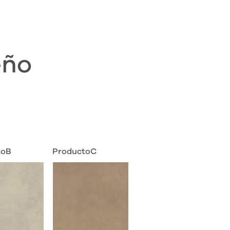
eño
toB
ProductoC