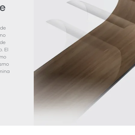
e
 de
ano
 de
. El
smo
ismo
imina