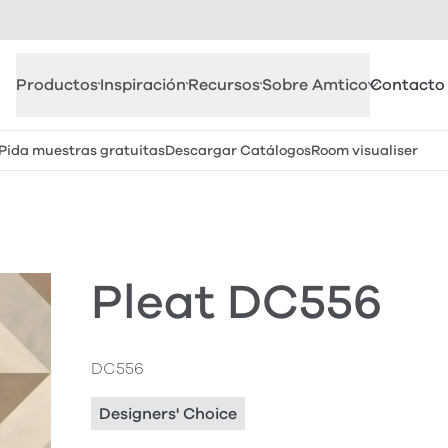
Productos
Inspiración
Recursos
Sobre Amtico
Contacto
Pida muestras gratuitas
Descargar Catálogos
Room visualiser
Pleat DC556
DC556
Designers' Choice