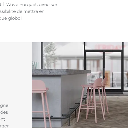
tif. Wave Parquet, avec son
ssibilité de mettre en
que global.
ligne
 des
ent
rger