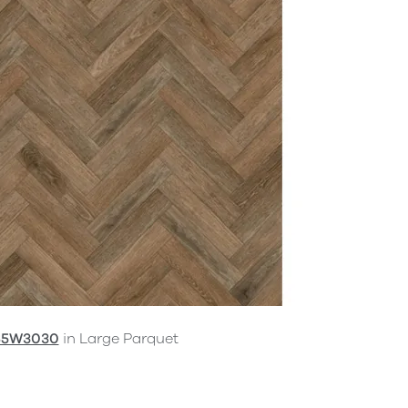
S5W3030
in Large Parquet