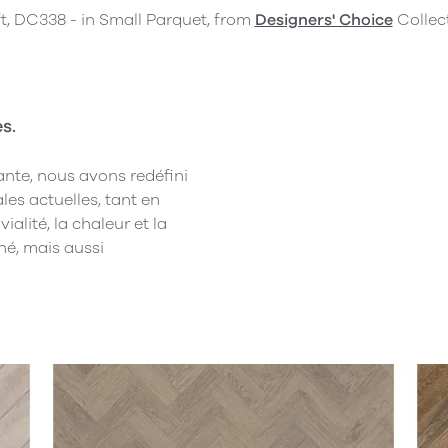
ft, DC338 - in Small Parquet, from
Designers' Choice
Collect
s.
tante, nous avons redéfini
es actuelles, tant en
alité, la chaleur et la
né, mais aussi