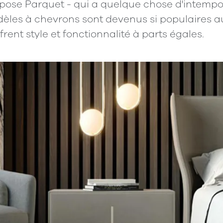
pose Parquet - qui a quelque chose d'intempor
èles à chevrons sont devenus si populaires au 
frent style et fonctionnalité à parts égales.