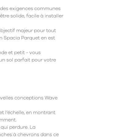
n a des exigences communes
re solide, facile à installer
bjectif majeur pour tout
n Spacia Parquet en est
de et petit - vous
un sol parfait pour votre
uvelles conceptions Wave
et l’échelle, en montrant
emment.
 qui perdure. La
anches à chevrons dans ce