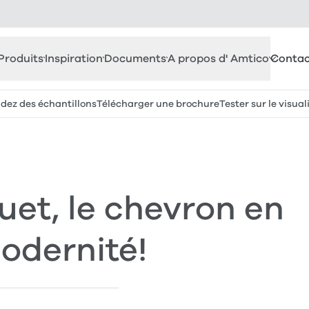
Produits
Inspiration
Documents
A propos d' Amtico
Contac
z des échantillons
Télécharger une brochure
Tester sur le visual
et, le chevron en
odernité!