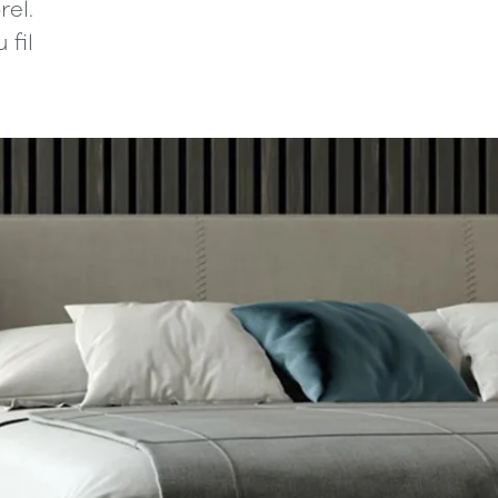
el.
fil