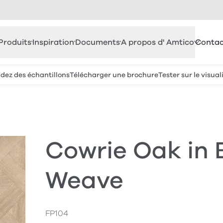
Produits
Inspiration
Documents
A propos d' Amtico
Contac
z des échantillons
Télécharger une brochure
Tester sur le visual
Cowrie Oak in 
Weave
FP104