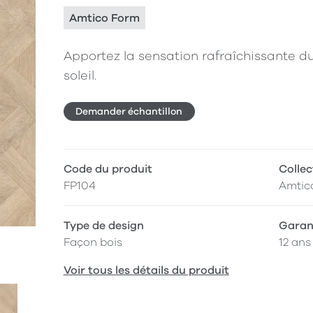
Amtico Form
Apportez la sensation rafraîchissante du 
soleil.
Demander échantillon
Code du produit
Collec
FP104
Amtic
Type de design
Garan
Façon bois
12 ans
Voir tous les détails du produit