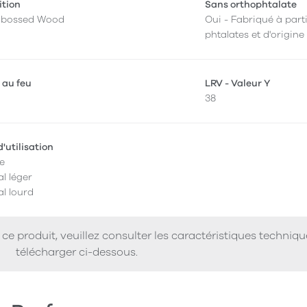
ition
Sans orthophtalate
mbossed Wood
Oui - Fabriqué à parti
phtalates et d'origine
 au feu
LRV - Valeur Y
38
'utilisation
e
l léger
l lourd
ce produit, veuillez consulter les caractéristiques techniq
télécharger ci-dessous.