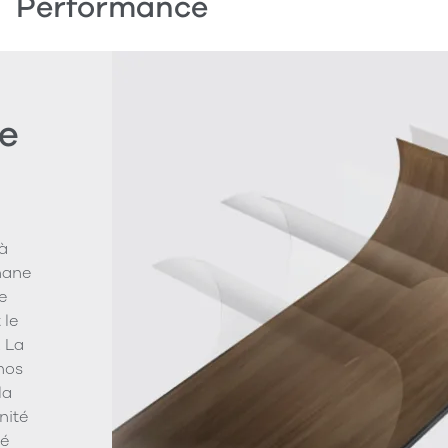
Performance
e
à
hane
e
 le
. La
 nos
la
nité
vé