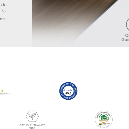
s de
 la
que