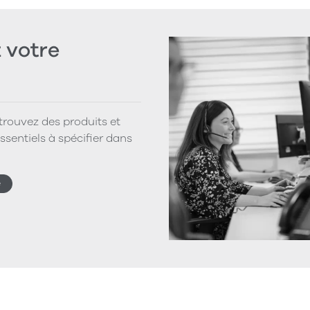
votre
 trouvez des produits et
ssentiels à spécifier dans
e