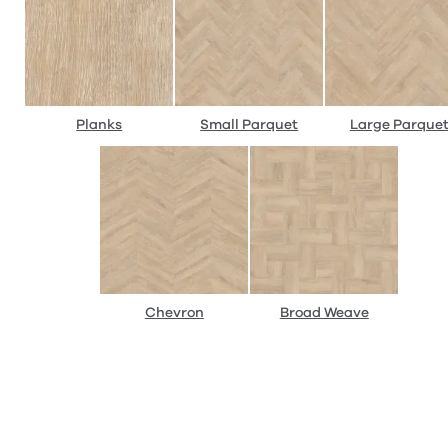
Planks
Small Parquet
Large Parque
Chevron
Broad Weave