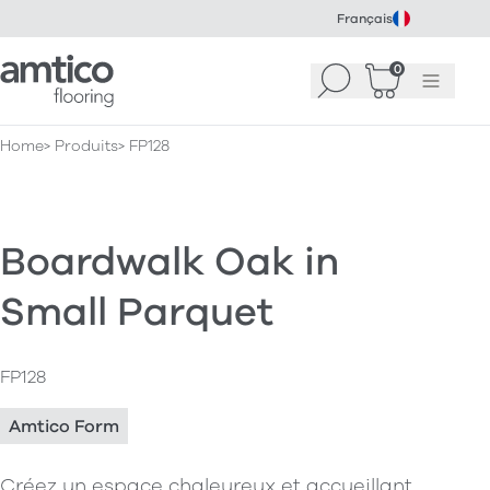
Français
Amtico Flooring
0
Recherche
Panier
(
Menu
0
)
Home
Produits
FP128
Boardwalk Oak in
Small Parquet
FP128
Amtico Form
Créez un espace chaleureux et accueillant