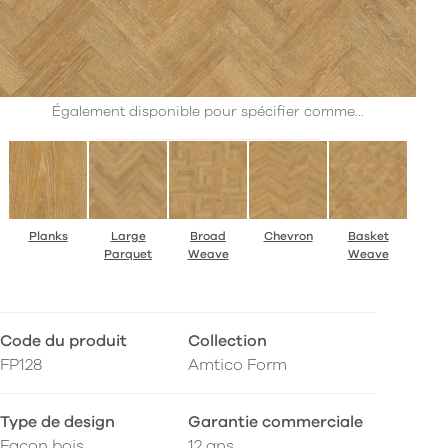
Également disponible pour spécifier comme...
Planks
Large
Broad
Chevron
Basket
Parquet
Weave
Weave
Code du produit
Collection
FP128
Amtico Form
Type de design
Garantie commerciale
Façon bois
12 ans