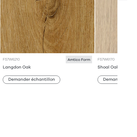
FS7W6210
FS7W6170
Amtico Form
Langdon Oak
Shoal Oak
Demander échantillon
Demander échan