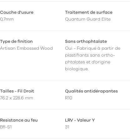
Couche d'usure
Traitement de surface
0,7mm
Quantum Guard Elite
Type de finition
Sans orthophtalate
Artisan Embossed Wood
Oui - Fabriqué à partir de
plastifiants sans ortho-
phtalates et d'origine
biologique.
Tailles - Fil Droit
Qualités antidérapantes
76.2 x 228.6 mm
R10
Resistance au feu
LRV - Valeur Y
Bfl-S1
31