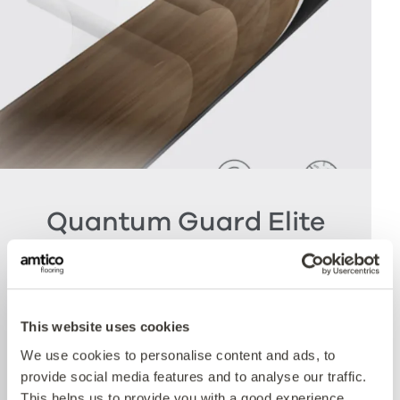
Quantum Guard Elite
Antimicrobial
Un des bénéfices premiers de notre système à
This website uses cookies
performances multiples est le traitement
d'uréthane Quantum Guard incorporant une
We use cookies to personalise content and ads, to
technologie antibactérienne. Quantum Guard
provide social media features and to analyse our traffic.
d'Amtico est le traitement uréthane le plus
This helps us to provide you with a good experience