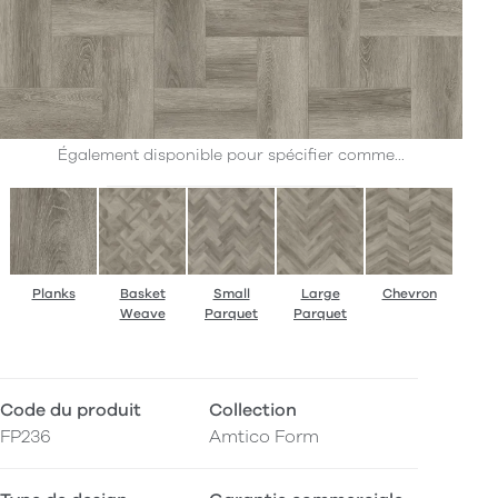
Également disponible pour spécifier comme...
Planks
Basket
Small
Large
Chevron
Weave
Parquet
Parquet
Code du produit
Collection
FP236
Amtico Form