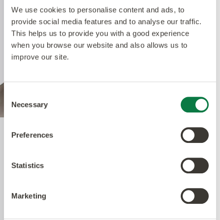
We use cookies to personalise content and ads, to
provide social media features and to analyse our traffic.
This helps us to provide you with a good experience
when you browse our website and also allows us to
improve our site.
Consent
Necessary
Selection
Preferences
Quantum Guard Elite
Antimicrobial
Statistics
Marketing
Un des bénéfices premiers de notre système à
performances multiples est le traitement