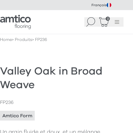
Français
Amtico Flooring
0
Recherche
Panier
(
Menu
0
)
Home
Produits
FP236
Valley Oak in Broad
Weave
FP236
Amtico Form
Un grain fluide et doux, et un mélange