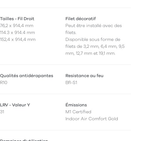
Tailles - Fil Droit
Filet décoratif
76,2 x 914,4 mm
Peut être installé avec des
114.3 x 914.4 mm
filets.
152,4 x 914,4 mm
Disponible sous forme de
filets de 3,2 mm, 6,4 mm, 9,5
mm, 12,7 mm et 19,1 mm.
Qualités antidérapantes
Resistance au feu
R10
Bfl-S1
LRV - Valeur Y
Émissions
31
M1 Certified
Indoor Air Comfort Gold