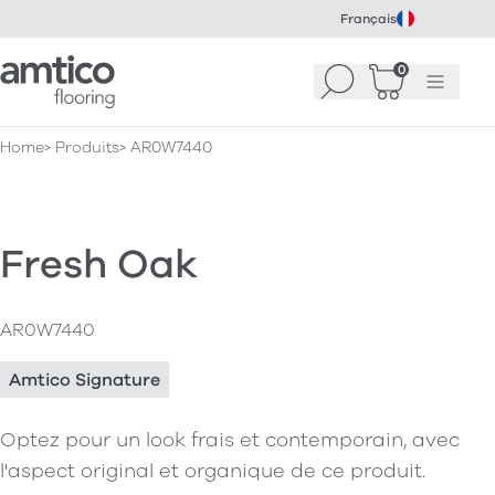
Français
Amtico Flooring
0
Recherche
Panier
(
Menu
0
)
Home
Produits
AR0W7440
Fresh Oak
AR0W7440
Amtico Signature
Optez pour un look frais et contemporain, avec
l'aspect original et organique de ce produit.