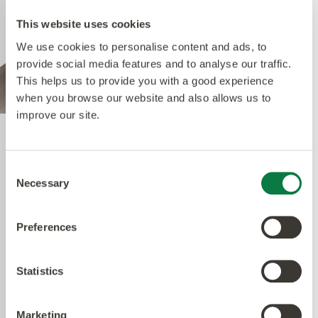
This website uses cookies
We use cookies to personalise content and ads, to
provide social media features and to analyse our traffic.
This helps us to provide you with a good experience
when you browse our website and also allows us to
improve our site.
Quantum Guard Elite
Consent
Necessary
Selection
Un point clé de la construction de notre LVT est le
traitement uréthane Quantum Guard Elite.
Preferences
L’uréthane Quantum Guard Elite est le plus
résistant du marché. Par rapport à une LVT
standard, il élimine la nécessité de lustrer le sol,
Statistics
accroît sa durabilité, facilite son nettoyage,
préserve son aspect et améliore ses propriétés
Marketing