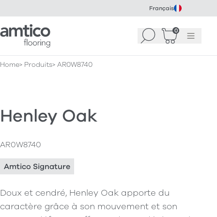
Français
Amtico Flooring
0
Recherche
Panier
(
Menu
0
)
Home
Produits
AR0W8740
Henley Oak
AR0W8740
Amtico Signature
Doux et cendré, Henley Oak apporte du
caractère grâce à son mouvement et son