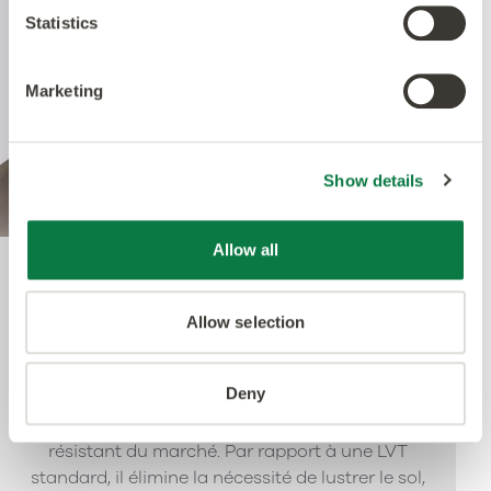
Statistics
Marketing
Show details
Allow all
Quantum Guard Elite
Allow selection
Un point clé de la construction de notre LVT est le
Deny
traitement uréthane Quantum Guard Elite.
L’uréthane Quantum Guard Elite est le plus
résistant du marché. Par rapport à une LVT
standard, il élimine la nécessité de lustrer le sol,