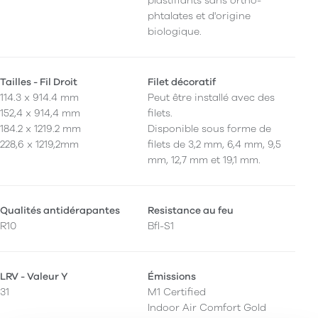
plastifiants sans ortho-
phtalates et d'origine
biologique.
Tailles - Fil Droit
Filet décoratif
114.3 x 914.4 mm
Peut être installé avec des
152,4 x 914,4 mm
filets.
184.2 x 1219.2 mm
Disponible sous forme de
228,6 x 1219,2mm
filets de 3,2 mm, 6,4 mm, 9,5
mm, 12,7 mm et 19,1 mm.
Qualités antidérapantes
Resistance au feu
R10
Bfl-S1
LRV - Valeur Y
Émissions
31
M1 Certified
Indoor Air Comfort Gold