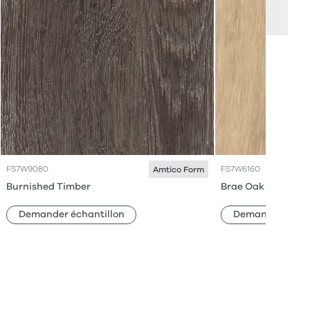
FS7W9080
FS7W6160
Amtico Form
Burnished Timber
Brae Oak
Demander échantillon
Demander échan