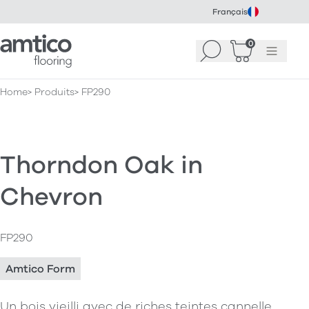
Français
Amtico Flooring
0
Recherche
Panier
(
Menu
0
)
Home
Produits
FP290
Thorndon Oak in
Chevron
FP290
Amtico Form
Un bois vieilli avec de riches teintes cannelle,