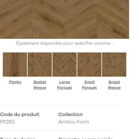
Également disponible pour spécifier comme...
Planks
Basket
Large
Small
Broad
Weave
Parquet
Parquet
Weave
Code du produit
Collection
FP290
Amtico Form