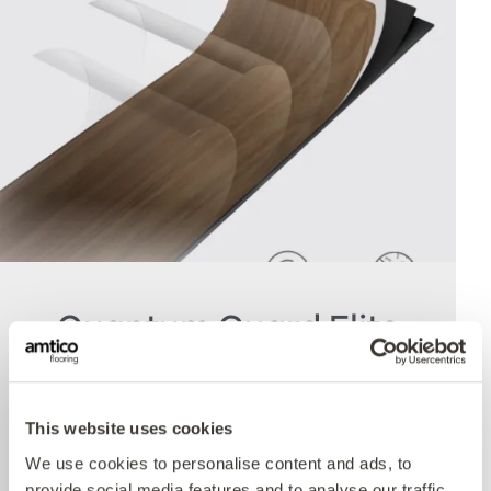
Quantum Guard Elite
Antimicrobial
This website uses cookies
Un des bénéfices premiers de notre système à
We use cookies to personalise content and ads, to
performances multiples est le traitement
provide social media features and to analyse our traffic.