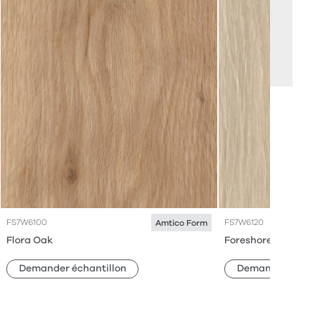
FS7W6100
FS7W6120
Amtico Form
Flora Oak
Foreshore Oak
Demander échantillon
Demander échan