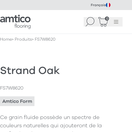
Français
Amtico Flooring
0
Recherche
Panier
(
Menu
0
)
Home
Produits
FS7W8620
Strand Oak
FS7W8620
Amtico Form
Ce grain fluide possède un spectre de
couleurs naturelles qui ajouteront de la