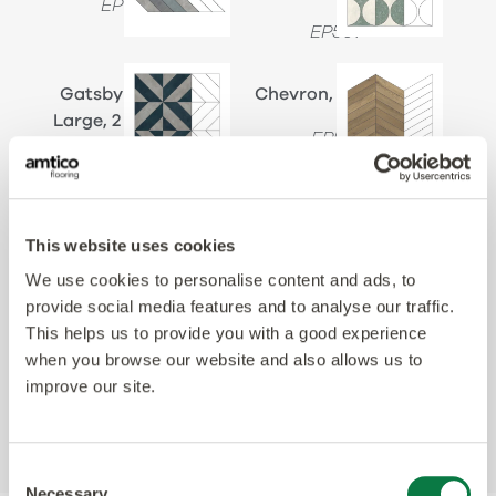
EP127
EP507
Gatsby Square
Chevron, 1 Product
Large, 2 Product
EP501
EP507
Chantilly Weave, 1
French Weave, 1
This website uses cookies
Product
Product
We use cookies to personalise content and ads, to
EP502
EP272
provide social media features and to analyse our traffic.
This helps us to provide you with a good experience
when you browse our website and also allows us to
improve our site.
Se alla produkter från Designers Choice
Consent
Necessary