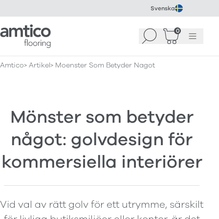
Svenska
Amtico Flooring
0
Sök
Korg
(
0
)
Meny
Amtico
Artikel
Moenster Som Betyder Nagot
Mönster som betyder
något: golvdesign för
kommersiella interiörer
Vid val av rätt golv för ett utrymme, särskilt