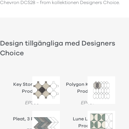
Chevron DC528 − from kollektionen Designers Choice.
Design tillgängliga med Designers
Choice
Key Stone Mini, 3
Polygon Key Mini, 3
Products
Products
EP309
EP461
Pleat, 3 Products
Lune Large, 2
Product