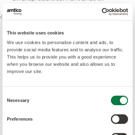
förnybar etylen. Den innehåller inga
orenheter och fungerar på samma sätt
som etylen från råtallolja.
This website uses cookies
Läs mer nedan om vår process från
We use cookies to personalise content and ads, to
skog till golv.
provide social media features and to analyse our traffic.
This helps us to provide you with a good experience
when you browse our website and also allows us to
improve our site.
Consent
Necessary
Selection
All biomassa är inte
Preferences
likadan