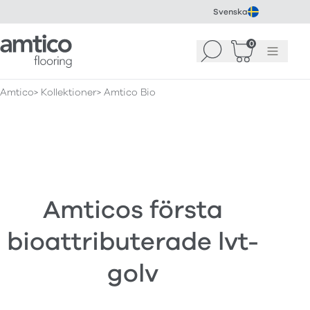
Svenska
Amtico Flooring
0
Sök
Korg
(
0
)
Meny
Amtico
Kollektioner
Amtico Bio
Amticos första
bioattributerade lvt-
golv