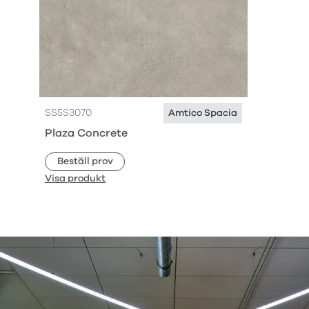
SS5S3070
Amtico Spacia
Plaza Concrete
Beställ prov
Visa produkt