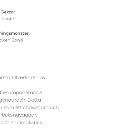
Sektor:
Kontor
ningsmönster:
oken Bond
rsta tillverkaren av
et en imponerande
genaurach. Detta
rar som ett showroom och
v betongväggar,
och minimalistisk