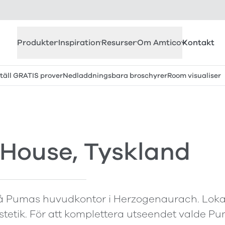
Produkter
Inspiration
Resurser
Om Amtico
Kontakt
täll GRATIS prover
Nedladdningsbara broschyrer
Room visualiser
 House, Tyskland
s på Pumas huvudkontor i Herzogenaurach. Lok
estetik. För att komplettera utseendet valde P