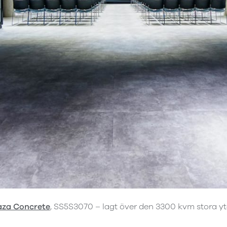
aza Concrete
, SS5S3070 – lagt över den 3300 kvm stora yt