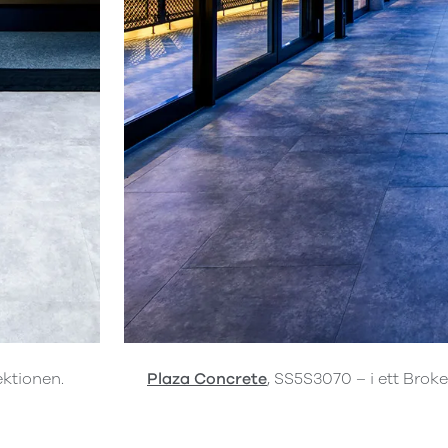
ektionen.
Plaza Concrete
, SS5S3070 – i ett Bro