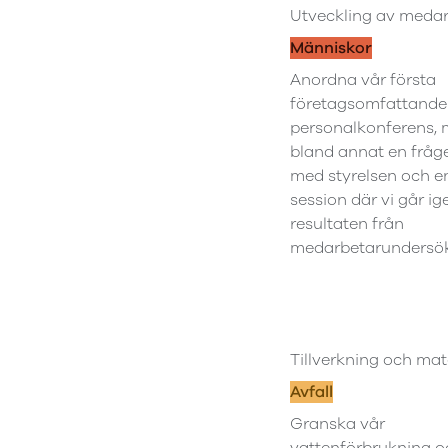
Utveckling av meda
Människor
Anordna vår första
företagsomfattande
personalkonferens,
bland annat en fråg
med styrelsen och e
session där vi går i
resultaten från
medarbetarundersök
Tillverkning och mat
Avfall
Granska vår