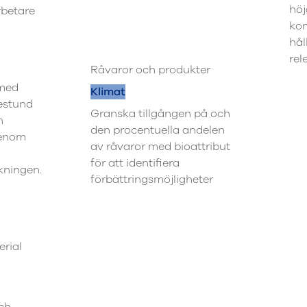
höj
rbetare
ko
hål
rel
Råvaror och produkter
 med
Klimat
estund
Granska tillgången på och
n
den procentuella andelen
genom
av råvaror med bioattribut
för att identifiera
ningen.
förbättringsmöjligheter
erial