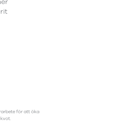
ner
rit
rarbete för att öka
 kvot.