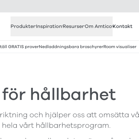
Produkter
Inspiration
Resurser
Om Amtico
Kontakt
täll GRATIS prover
Nedladdningsbara broschyrer
Room visualiser
 för hållbarhet
 riktning och hjälper oss att omsätta v
 hela vårt hållbarhetsprogram.