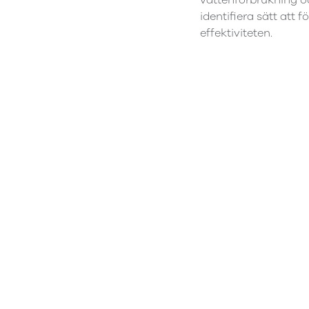
vattenförbrukning o
identifiera sätt att f
effektiviteten.