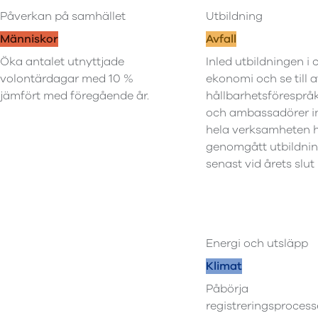
Påverkan på samhället
Utbildning
Människor
Avfall
Öka antalet utnyttjade
Inled utbildningen i c
volontärdagar med 10 %
ekonomi och se till at
jämfört med föregående år.
hållbarhetsföresprå
och ambassadörer 
hela verksamheten 
genomgått utbildni
senast vid årets slut
Energi och utsläpp
Klimat
Påbörja
registreringsproces