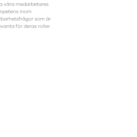
a våra medarbetares
mpetens inom
lbarhetsfrågor som är
evanta för deras roller.