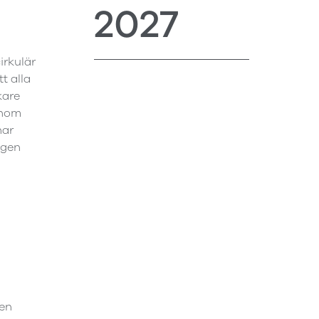
2027
irkulär
t alla
kare
inom
har
ngen
sen