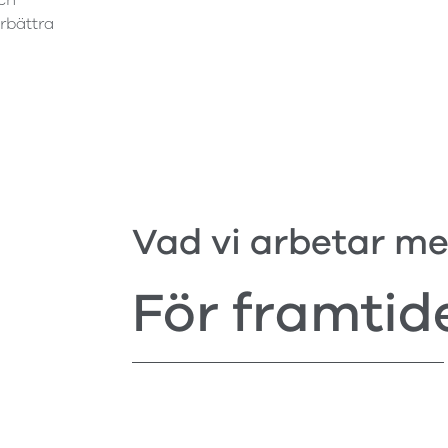
ch
örbättra
Vad vi arbetar m
För framtid