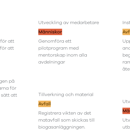
Utveckling av medarbetare
Ins
Människor
Avf
för att
Genomföra ett
Upp
för att
pilotprogram med
and
mentorskap inom alla
be
avdelningar
ram
åte
ngen på
arna för
Tillverkning och material
 sätt att
Utv
Avfall
Mä
Registrera vikten av det
matavfall som skickas till
Utv
biogasanläggningen.
utb