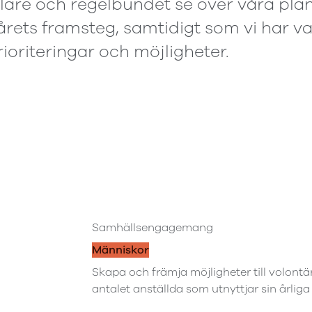
elare och regelbundet se över våra pla
lårets framsteg, samtidigt som vi har va
ioriteringar och möjligheter.
Samhällsengagemang
Människor
Skapa och främja möjligheter till volontä
antalet anställda som utnyttjar sin årliga