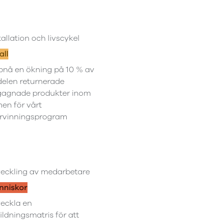
tallation och livscykel
all
nå en ökning på 10 % av
elen returnerade
gagnade produkter inom
en för vårt
rvinningsprogram
eckling av medarbetare
nniskor
eckla en
ildningsmatris för att