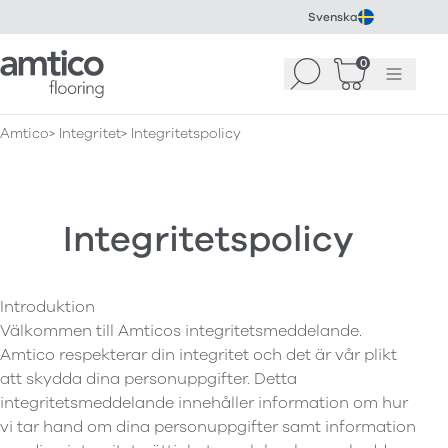
Svenska
Amtico Flooring
0
Sök
Korg
(
0
)
Meny
Amtico
Integritet
Integritetspolicy
Integritetspolicy
Introduktion
Välkommen till Amticos integritetsmeddelande.
Amtico respekterar din integritet och det är vår plikt
att skydda dina personuppgifter. Detta
integritetsmeddelande innehåller information om hur
vi tar hand om dina personuppgifter samt information