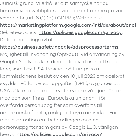
Juridisk grund: Vi erhåller ditt samtycke när du
besöker våra webbplatser via cookie-bannern på vår
webbplats (art. 6 (1) (a) i GDPR ); Webbplats:
https://marketingplatform.google.com/intl/de/about/anal
Sekretesspolicy:
https://policies.google.com/privacy
;
Databehandlingsavtal:
https://business.safety.google/adsprocessorterms
;
Möjlighet till invändning (opt-out): Vid användning av
Google Analytics kan dina data överföras till tredje
land, som t.ex. USA. Baserat på Europeiska
kommissionens beslut av den 10 juli 2023 om adekvat
skyddsnivå för personuppgifter (DPF), avgjordes att
USA säkerställer en adekvat skyddsnivå - jämförbar
med den som finns i Europeiska unionen - för
överförda personuppgifter som överförts till
amerikanska företag enligt det nya ramverket. För
mer information om behandlingen av dina
personuppgifter som görs av Google LLC, vänligen
besök:
https://policies.google.com/privacy?