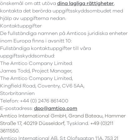
önskemål om att utöva
dina lagliga rättigheter
,
kontakta det berörda uppgiftsskyddsombudet med
hjälp av uppgifterna nedan.
Kontaktuppgifter
De fullständiga namnen på Amticos juridiska enheter
inom Europa finns i avsnitt 10:
Fullständiga kontaktuppgifter till våra
uppgiftsskyddsombud:
The Amtico Company Limited:
James Todd, Project Manager,
The Amtico Company Limited,
Kingfield Road, Coventry, CV6 5AA,
Storbritannien
Telefon: +44 (0) 2476 861400
E-postadress:
dpo@amtico.com
Amtico International GmbH, Grand Bateau, Hammer
Straße 17, 40219 Düsseldorf,
Tyskland
. +49 (0)211
3611550
.
Amtico International AB, S:t Olofsgatan 11A, 753 21