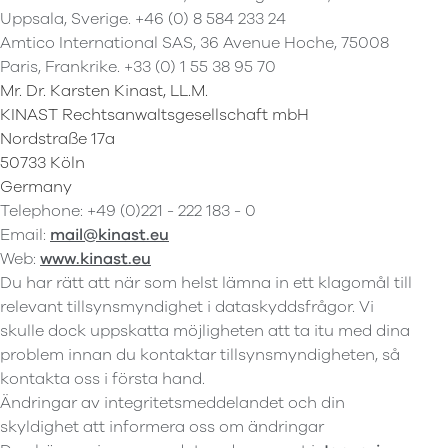
Uppsala, Sverige. +46 (0) 8 584 233 24
Amtico International SAS, 36 Avenue Hoche, 75008
Paris, Frankrike. +33 (0) 1 55 38 95 70
Mr. Dr. Karsten Kinast, LL.M.
KINAST Rechtsanwaltsgesellschaft mbH
Nordstraße 17a
50733 Köln
Germany
Telephone: +49 (0)221 - 222 183 - 0
Email:
mail@kinast.eu
Web:
www.kinast.eu
Du har rätt att när som helst lämna in ett klagomål till
relevant tillsynsmyndighet i dataskyddsfrågor. Vi
skulle dock uppskatta möjligheten att ta itu med dina
problem innan du kontaktar tillsynsmyndigheten, så
kontakta oss i första hand.
Ändringar av integritetsmeddelandet och din
skyldighet att informera oss om ändringar