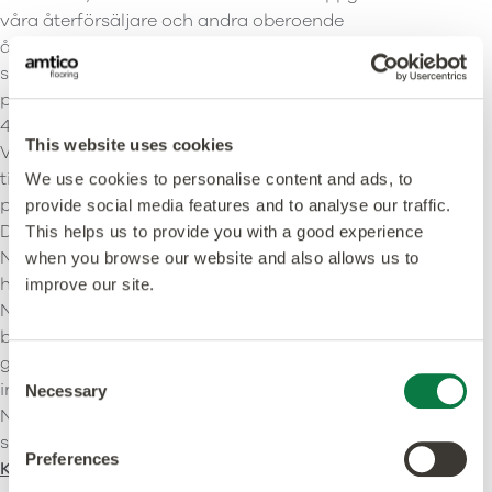
våra återförsäljare och andra oberoende
återförsäljare, inklusive i samband med beställningar
som du kan ha gjort för våra produkter eller
produktprover, eller hantering av garantianspråk.
4. Hur vi använder dina personuppgifter
This website uses cookies
Vi använder endast dina personuppgifter när lagen
tillåter det. Vanligast är vi använder dina
We use cookies to personalise content and ads, to
personuppgifter i följande fall:
provide social media features and to analyse our traffic.
Du har gett oss ditt uttryckliga samtycke
This helps us to provide you with a good experience
När vi behöver fullfölja avtalet som vi ska sluta eller
when you browse our website and also allows us to
har slutit med dig.
improve our site.
När det är nödvändigt för våra (eller tredje parts)
berättigade intressen, och dina intressen eller
grundläggande rättigheter inte åsidosätter dessa
Consent
intressen.
Necessary
Selection
När vi behöver följa en laglig eller lagstadgad
skyldighet.
Preferences
Klicka på för mer information
om vilka typer av