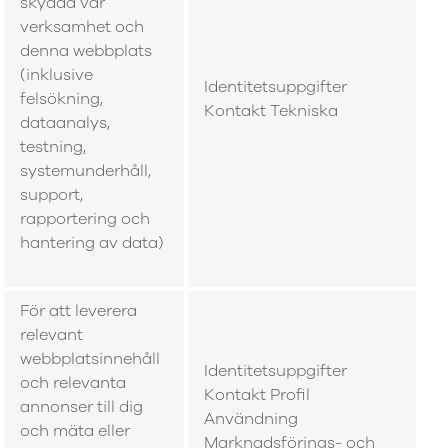
skydda vår
verksamhet och
denna webbplats
t
(inklusive
Identitetsuppgifter
felsökning,
Kontakt Tekniska
dataanalys,
testning,
systemunderhåll,
support,
rapportering och
hantering av data)
För att leverera
relevant
webbplatsinnehåll
Identitetsuppgifter
och relevanta
Kontakt Profil
annonser till dig
Användning
och mäta eller
Marknadsförings- och