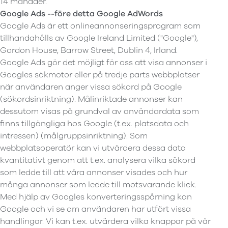
14 månader.
Google Ads --före detta Google AdWords
Google Ads är ett onlineannonseringsprogram som
tillhandahålls av Google Ireland Limited ("Google"),
Gordon House, Barrow Street, Dublin 4, Irland.
Google Ads gör det möjligt för oss att visa annonser i
Googles sökmotor eller på tredje parts webbplatser
när användaren anger vissa sökord på Google
(sökordsinriktning). Målinriktade annonser kan
dessutom visas på grundval av användardata som
finns tillgängliga hos Google (t.ex. platsdata och
intressen) (målgruppsinriktning). Som
webbplatsoperatör kan vi utvärdera dessa data
kvantitativt genom att t.ex. analysera vilka sökord
som ledde till att våra annonser visades och hur
många annonser som ledde till motsvarande klick.
Med hjälp av Googles konverteringsspårning kan
Google och vi se om användaren har utfört vissa
handlingar. Vi kan t.ex. utvärdera vilka knappar på vår