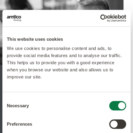
This website uses cookies
We use cookies to personalise content and ads, to
provide social media features and to analyse our traffic.
This helps us to provide you with a good experience
when you browse our website and also allows us to
improve our site.
Boka tid med våra
marinspecialister
Consent
Necessary
Selection
Våra marinspecialister är din guide
som förstår dina behov, din budget och
Preferences
din vision så att du får allt att hända.