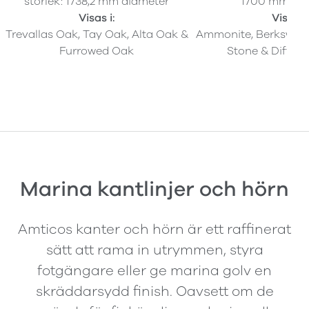
storlek: 1738,2 mm diameter
1700 mm dia
Visas i:
Visas i:
Trevallas Oak, Tay Oak, Alta Oak &
Ammonite, Berkswell 
Furrowed Oak
Stone & Diffus
Marina kantlinjer och hörn
Amticos kanter och hörn är ett raffinerat
sätt att rama in utrymmen, styra
fotgängare eller ge marina golv en
skräddarsydd finish. Oavsett om de