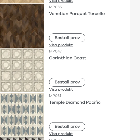
Visa produkt
MP035
Venetian Parquet Torcello
Beställ prov
Visa produkt
MP047
Corinthian Coast
Beställ prov
Visa produkt
MP031
Temple Diamond Pacific
Beställ prov
Visa produkt
MP032