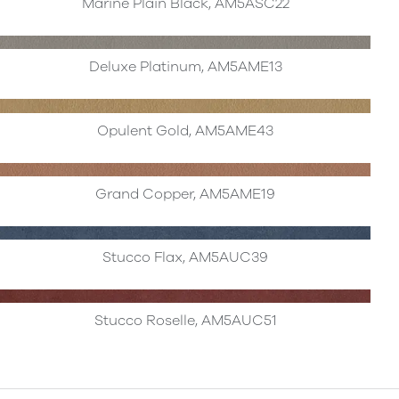
Marine Plain Black, AM5ASC22
Deluxe Platinum, AM5AME13
Opulent Gold, AM5AME43
Grand Copper, AM5AME19
Stucco Flax, AM5AUC39
Stucco Roselle, AM5AUC51