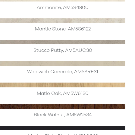
Ammonite, AM5S4800
Mantle Stone, AM5S6122
Stucco Putty, AM5AUC30
Woolwich Concrete, AM5SRE31
Matlo Oak, AM5W6130
Black Walnut, AM5W2534