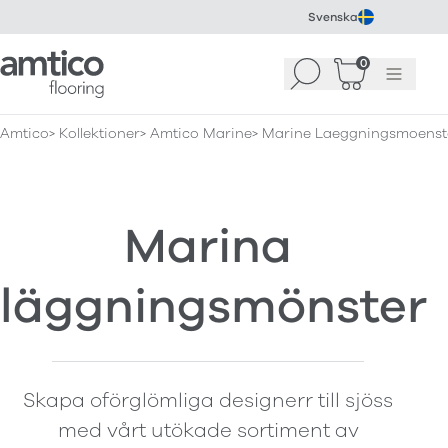
Svenska
Amtico Flooring
0
Sök
Korg
(
0
)
Meny
Amtico
Kollektioner
Amtico Marine
Marine Laeggningsmoenst
Marina
läggningsmönster
Skapa oförglömliga designerr till sjöss
med vårt utökade sortiment av