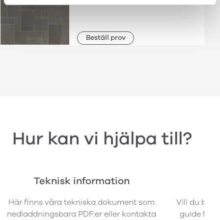
Beställ prov
Hur kan vi hjälpa till?
Teknisk information
B
Här finns våra tekniska dokument som
Vill du best
nedladdningsbara PDF:er eller kontakta
guide för a