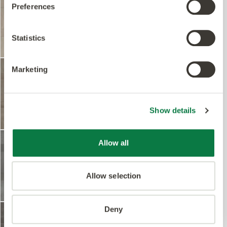
Crema in Pavestone
Preferences
Statistics
Beställ prov
FP110
Amtico Form
Marketing
Mineral in Pavestone
Show details
Beställ prov
FP109
Amtico Form
Allow all
Tidal in Pavestone
Allow selection
Beställ prov
FP293
Deny
Amtico Form
Char in Pavestone