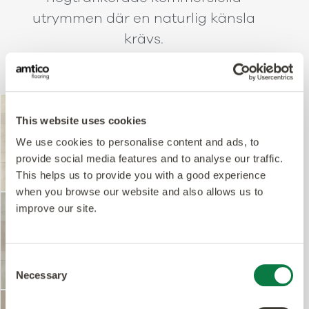
utrymmen där en naturlig känsla
krävs.
FP292
Amtico Form
Ammonite in Pavestone
This website uses cookies
We use cookies to personalise content and ads, to
provide social media features and to analyse our traffic.
This helps us to provide you with a good experience
Beställ prov
when you browse our website and also allows us to
FP291
Amtico Form
improve our site.
Opal in Pavestone
Consent
Necessary
Selection
Beställ prov
FP111
Amtico Form