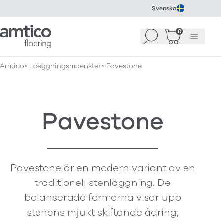
Svenska
Amtico Flooring
0
Sök
Korg
(
0
)
Meny
Amtico
Laeggningsmoenster
Pavestone
Pavestone
Pavestone är en modern variant av en
traditionell stenläggning. De
balanserade formerna visar upp
stenens mjukt skiftande ådring,