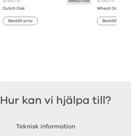
SF3W2778
SF3W2775
Amtico First
Dutch Oak
Wheat Oak
Beställ prov
Beställ prov
Hur kan vi hjälpa till?
Teknisk information
Bes