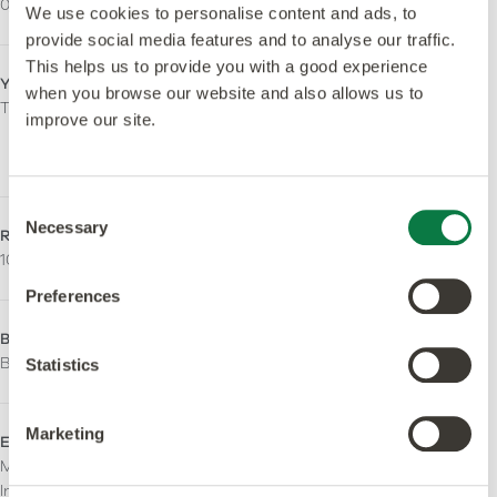
0,3mm
Urethane Coating
We use cookies to personalise content and ads, to
provide social media features and to analyse our traffic.
This helps us to provide you with a good experience
Ytfinish
Orto-ftalatfri
when you browse our website and also allows us to
Tick
Ja – Tillverkad med både
improve our site.
ortoftalatfria och
biobaserade mjukgörare.
Consent
Necessary
Selection
Rak ådring
Halkklassificering
101.6 x 457 mm
R10
Preferences
Brandklass
Ljusreflektionsvärde (Y)
Bfl-S1
40
Statistics
Marketing
Emissioner
Användningsområde
M1 Certifierad
Lätt kommersiell
Indoor Air Comfort Gold
Inhemsk