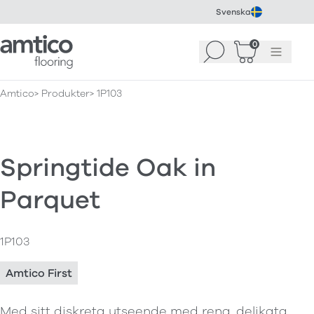
Svenska
Amtico Flooring
0
Sök
Korg
(
0
)
Meny
Amtico
Produkter
1P103
Springtide Oak in
Parquet
1P103
Amtico First
Med sitt diskreta utseende med rena, delikata