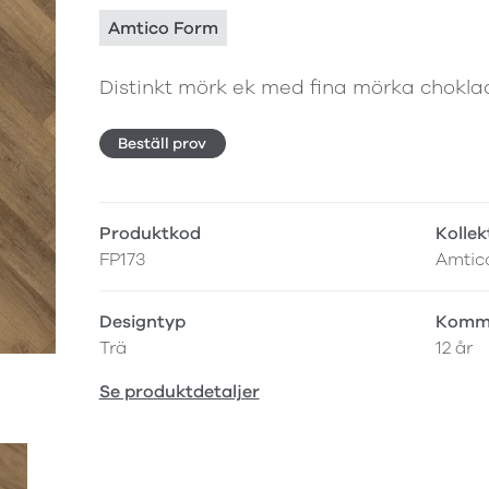
Amtico Form
Distinkt mörk ek med fina mörka choklad
Beställ prov
Produktkod
Kollek
FP173
Amtic
Designtyp
Komme
Trä
12 år
Se produktdetaljer