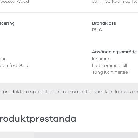
mbossed Wood
Ja. Tillverkad med fta
ficering
Brandklass
Bfl-S1
r
Användningsområde
erad
Inhemsk
 Comfort Gold
Lätt kommersiell
Tung Kommersiell
a produkt, se specifikationsdokumentet som kan laddas n
roduktprestanda