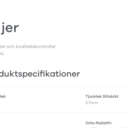
jer
ter och kvalitetskontroller
ns.
duktspecifikationer
lek
Tjocklek Slitskikt
0,7mm
Orto-ftalatfri