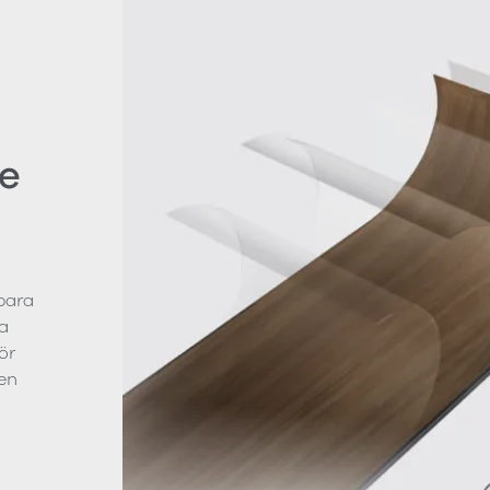
e
bara
a
ör
en