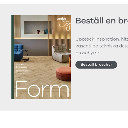
Beställ en b
Upptäck inspiration, hi
väsentliga tekniska detal
broschyrer.
Beställ broschyr