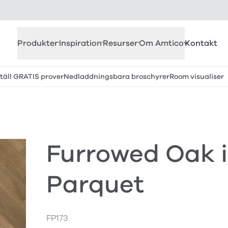
Produkter
Inspiration
Resurser
Om Amtico
Kontakt
täll GRATIS prover
Nedladdningsbara broschyrer
Room visualiser
Furrowed Oak i
Parquet
FP173