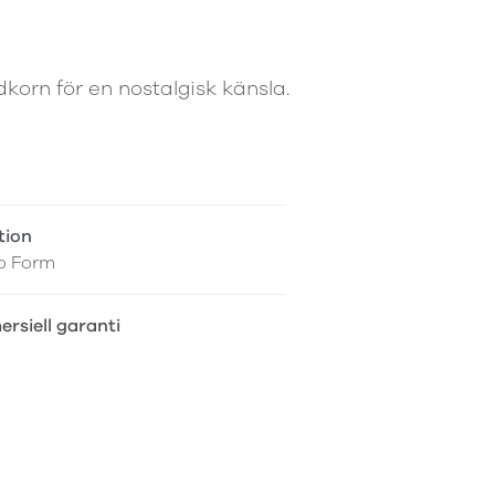
korn för en nostalgisk känsla.
tion
o Form
rsiell garanti