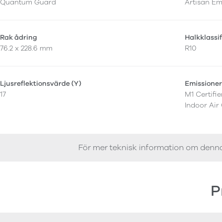
Quantum Guard
Artisan E
Rak ådring
Halkklassi
76.2 x 228.6 mm
R10
Ljusreflektionsvärde (Y)
Emissione
17
M1 Certifi
Indoor Air
För mer teknisk information om denn
P