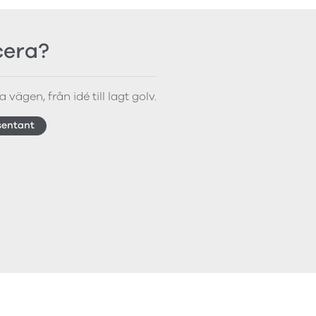
icera?
 vägen, från idé till lagt golv.
sentant