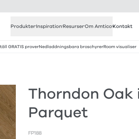
Produkter
Inspiration
Resurser
Om Amtico
Kontakt
täll GRATIS prover
Nedladdningsbara broschyrer
Room visualiser
Thorndon Oak 
Parquet
FP188