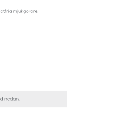
latfria mjukgörare.
ed nedan.