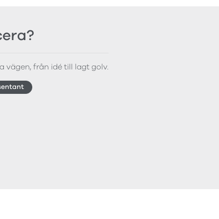
icera?
 vägen, från idé till lagt golv.
sentant