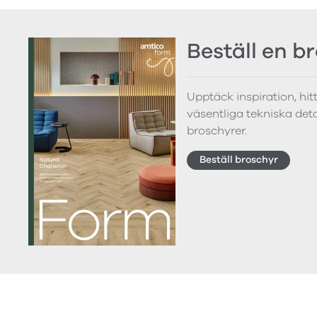
Beställ en b
Upptäck inspiration, hi
väsentliga tekniska detal
broschyrer.
Beställ broschyr