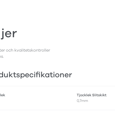
jer
ter och kvalitetskontroller
ns.
duktspecifikationer
lek
Tjocklek Slitskikt
0,7mm