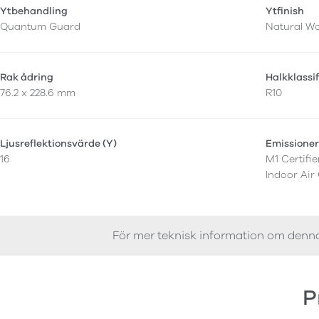
Ytbehandling
Ytfinish
Quantum Guard
Natural W
Rak ådring
Halkklassi
76.2 x 228.6 mm
R10
Ljusreflektionsvärde (Y)
Emissione
16
M1 Certifi
Indoor Air
För mer teknisk information om denn
P