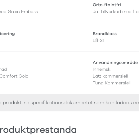
Orto-ftalatfri
ood Grain Emboss
Ja. Tillverkad med fta
ficering
Brandklass
Bfl-S1
r
Användningsområde
erad
Inhemsk
 Comfort Gold
Lätt kommersiell
Tung Kommersiell
a produkt, se specifikationsdokumentet som kan laddas n
roduktprestanda