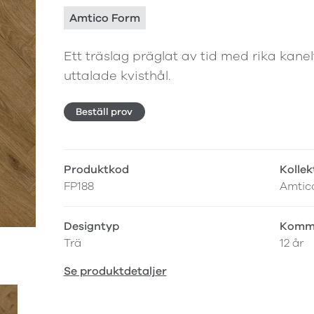
Amtico Form
Ett träslag präglat av tid med rika kane
uttalade kvisthål.
Beställ prov
Produktkod
Kollek
FP188
Amtic
Designtyp
Komme
Trä
12 år
Se produktdetaljer