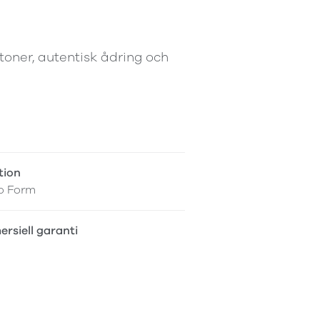
ltoner, autentisk ådring och
tion
o Form
rsiell garanti