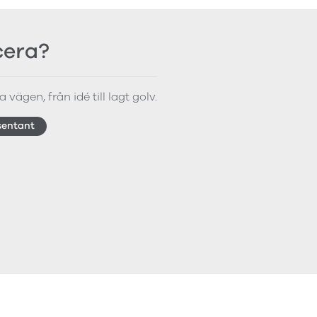
icera?
 vägen, från idé till lagt golv.
sentant