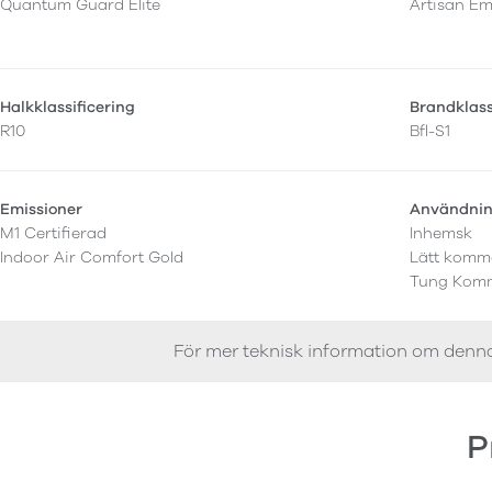
Quantum Guard Elite
Artisan E
Halkklassificering
Brandklas
R10
Bfl-S1
Emissioner
Användni
M1 Certifierad
Inhemsk
Indoor Air Comfort Gold
Lätt komme
Tung Komm
För mer teknisk information om denn
P