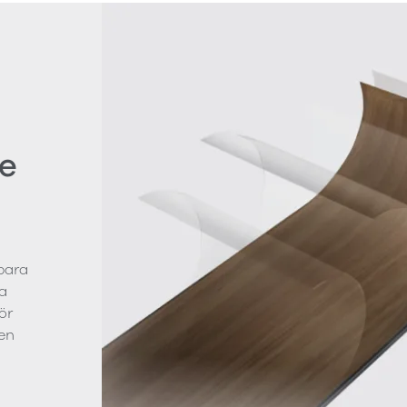
e
bara
a
ör
en