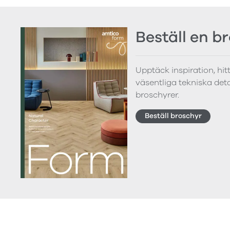
Beställ en b
Upptäck inspiration, hi
väsentliga tekniska detal
broschyrer.
Beställ broschyr