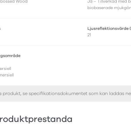
mbossed Wood
Ja – Tillverkad med b
biobaserade mjukgör
s
Ljusreflektionsvärde 
21
ngsområde
rsiell
ersiell
a produkt, se specifikationsdokumentet som kan laddas n
roduktprestanda