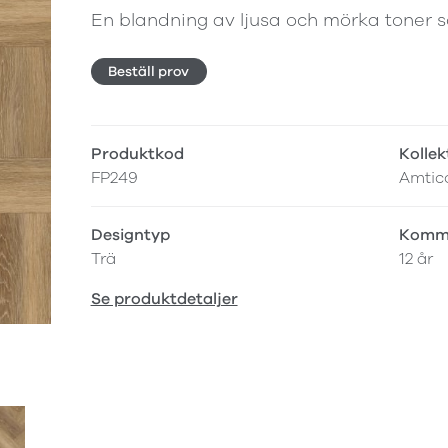
En blandning av ljusa och mörka toner s
Beställ prov
Produktkod
Kollek
FP249
Amtic
Designtyp
Komme
Trä
12 år
Se produktdetaljer