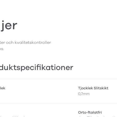
jer
ter och kvalitetskontroller
ns.
duktspecifikationer
lek
Tjocklek Slitskikt
0,7mm
Orto-ftalatfri