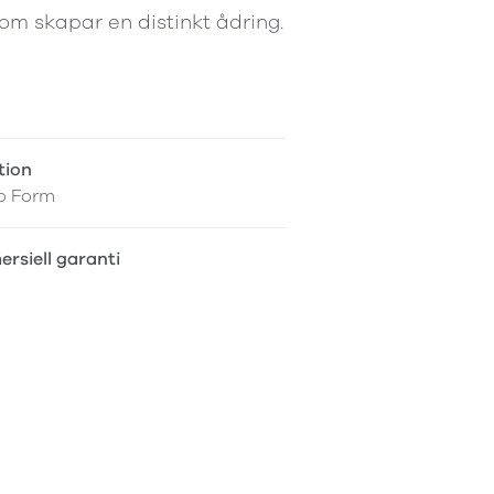
om skapar en distinkt ådring.
tion
o Form
rsiell garanti