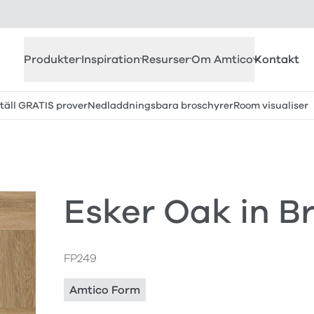
Produkter
Inspiration
Resurser
Om Amtico
Kontakt
täll GRATIS prover
Nedladdningsbara broschyrer
Room visualiser
Esker Oak in 
FP249
Amtico Form