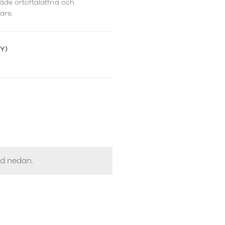
åde ortoftalatfria och
are.
(Y)
ed nedan.